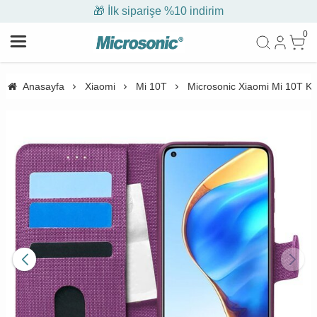
🎁 İlk siparişe %10 indirim
0
Anasayfa
Xiaomi
Mi 10T
Microsonic Xiaomi Mi 10T Kıl