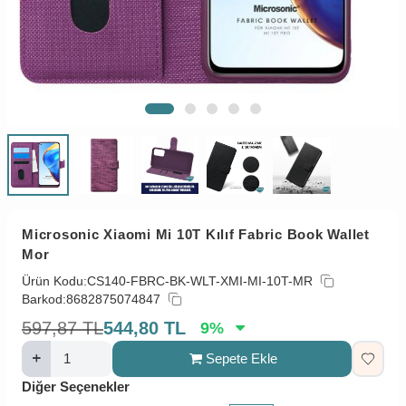
Microsonic Xiaomi Mi 10T Kılıf Fabric Book Wallet
Mor
Ürün Kodu:
CS140-FBRC-BK-WLT-XMI-MI-10T-MR
Barkod:
8682875074847
597,87
TL
544,80
TL
9
%
Sepete Ekle
Diğer Seçenekler