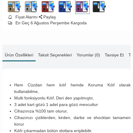
Fiyat Alarmı
Paylaş
En Geç 6 Ağustos Perşembe Kargoda
Ürün Özellikleri
Taksit Seçenekleri
Yorumlar (0)
Tavsiye Et
Te
Hem Cüzdan hem kılıf hemde Koruma Kılıf olarak
kullanabilme,
Multi fonksiyonlu Kılıf, Deri den yapılmıştır,
3 adet kart gözü 1 adet para gözü mevcuttur
Cihazınıza %100 tam oturur,
Cihazınızı çiziklerden, kirden, darbe ve shocktan tamamen
korur
Kılıfı çıkarmadan bütün slotlara erişilebilir.