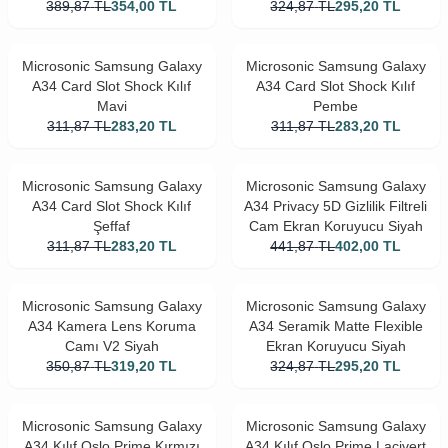
389,87
TL
354,00
TL
324,87
TL
295,20
TL
Microsonic Samsung Galaxy
Microsonic Samsung Galaxy
A34 Card Slot Shock Kılıf
A34 Card Slot Shock Kılıf
Mavi
Pembe
311,87
TL
283,20
TL
311,87
TL
283,20
TL
Microsonic Samsung Galaxy
Microsonic Samsung Galaxy
A34 Card Slot Shock Kılıf
A34 Privacy 5D Gizlilik Filtreli
Şeffaf
Cam Ekran Koruyucu Siyah
311,87
TL
283,20
TL
441,87
TL
402,00
TL
Microsonic Samsung Galaxy
Microsonic Samsung Galaxy
A34 Kamera Lens Koruma
A34 Seramik Matte Flexible
Camı V2 Siyah
Ekran Koruyucu Siyah
350,87
TL
319,20
TL
324,87
TL
295,20
TL
Microsonic Samsung Galaxy
Microsonic Samsung Galaxy
A34 Kılıf Oslo Prime Kırmızı
A34 Kılıf Oslo Prime Lacivert