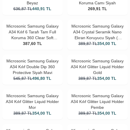
Beyaz
Koruma Camı Siyah
636,87
TL
440,91
TL
269,91
TL
Microsonic Samsung Galaxy
Microsonic Samsung Galaxy
A34 Kılıf 6 Tarafı Tam Full
A34 Crystal Seramik Nano
Koruma 360 Clear Soft
Ekran Koruyucu Siyah (2
387,60
Şeffaf
TL
389,87
TL
Adet)
354,00
TL
Microsonic Samsung Galaxy
Microsonic Samsung Galaxy
A34 Kılıf Double Dip 360
A34 Kılıf Glitter Liquid Holder
Protective Siyah Mavi
Gold
545,87
TL
496,80
TL
389,87
TL
354,00
TL
Microsonic Samsung Galaxy
Microsonic Samsung Galaxy
A34 Kılıf Glitter Liquid Holder
A34 Kılıf Glitter Liquid Holder
Mor
Pembe
389,87
TL
354,00
TL
389,87
TL
354,00
TL