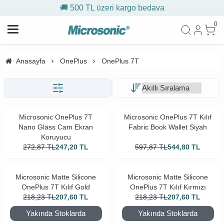
🚚 500 TL üzeri kargo bedava
0
Anasayfa
OnePlus
OnePlus 7T
Microsonic OnePlus 7T
Microsonic OnePlus 7T Kılıf
Nano Glass Cam Ekran
Fabric Book Wallet Siyah
Koruyucu
272,87
TL
247,20
TL
597,87
TL
544,80
TL
Microsonic Matte Silicone
Microsonic Matte Silicone
OnePlus 7T Kılıf Gold
OnePlus 7T Kılıf Kırmızı
218,23
TL
207,60
TL
218,23
TL
207,60
TL
Yakında Stoklarda
Yakında Stoklarda