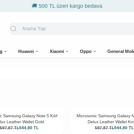
🚚 500 TL üzeri kargo bedava
g
Huawei
Xiaomi
Oppo
General Mob
c Samsung Galaxy Note 5 Kılıf
Microsonic Samsung Galaxy No
lux Leather Wallet Gold
Delux Leather Wallet Kır
597,87
TL
544,80
TL
597,87
TL
544,80
T