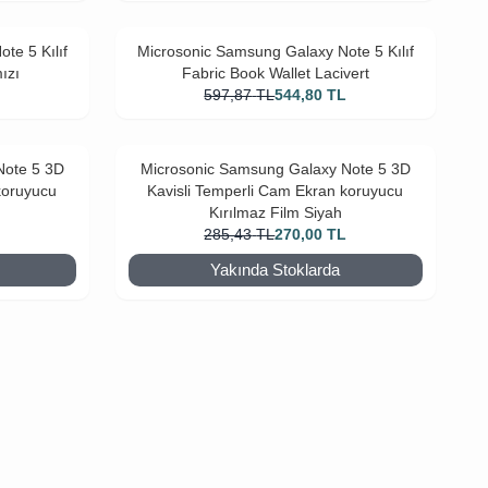
te 5 Kılıf
Microsonic Samsung Galaxy Note 5 Kılıf
ızı
Fabric Book Wallet Lacivert
L
597,87
TL
544,80
TL
Note 5 3D
Microsonic Samsung Galaxy Note 5 3D
koruyucu
Kavisli Temperli Cam Ekran koruyucu
Kırılmaz Film Siyah
L
285,43
TL
270,00
TL
Yakında Stoklarda