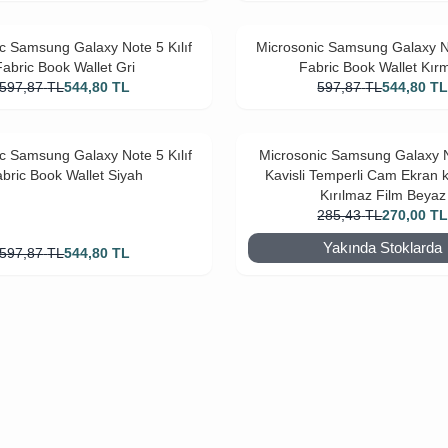
c Samsung Galaxy Note 5 Kılıf
Microsonic Samsung Galaxy No
Fabric Book Wallet Gri
Fabric Book Wallet Kırm
597,87
TL
544,80
TL
597,87
TL
544,80
T
c Samsung Galaxy Note 5 Kılıf
Microsonic Samsung Galaxy 
bric Book Wallet Siyah
Kavisli Temperli Cam Ekran 
Kırılmaz Film Beyaz
285,43
TL
270,00
T
Yakında Stoklarda
597,87
TL
544,80
TL