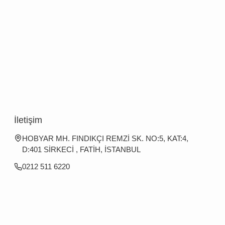
İletişim
HOBYAR MH. FINDIKÇI REMZİ SK. NO:5, KAT:4,
D:401 SİRKECİ , FATİH, İSTANBUL
0212 511 6220