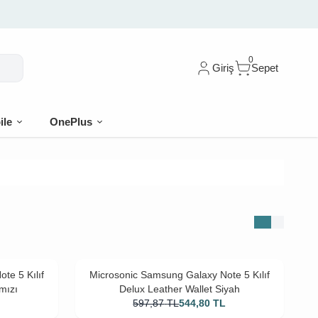
0
Giriş
Sepet
ile
OnePlus
te 5 Kılıf
Microsonic Samsung Galaxy Note 5 Kılıf
mızı
Delux Leather Wallet Siyah
L
597,87
TL
544,80
TL