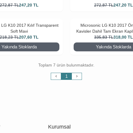
272,87
TL
247,20
TL
272,87
TL
247,20
T
 LG K10 2017 Kılıf Transparent
Microsonic LG K10 2017 Ön
Soft Mavi
Kavisler Dahil Tam Ekran Kapl
218,23
TL
207,60
TL
335,83
TL
318,00
T
Yakında Stoklarda
Yakında Stoklarda
Toplam 7 ürün bulunmaktadır.
1
r
Kurumsal