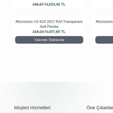
246,87
TL
224,40
TL
Microsonic LG K10 2017 Kılıf Transparent
Microsonic
Soft Pembe
218,23
TL
207,60
TL
Yakında Stoklarda
Müşteri Hizmetleri
Öne Çıkanla