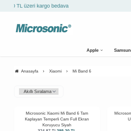
Apple
Samsun
Anasayfa
Xiaomi
Mi Band 6
Microsonic Xiaomi Mi Band 6 Tam
Microson
Kaplayan Temperli Cam Full Ekran
U
Koruyucu Siyah
324,87
TL
295,20
TL