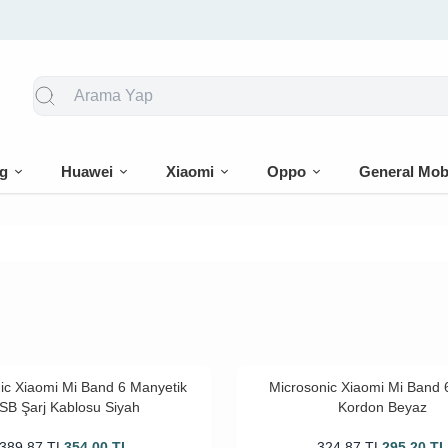
🎁 İlk siparişe %10 indirim
g
Huawei
Xiaomi
Oppo
General Mob
ic Xiaomi Mi Band 6 Manyetik
Microsonic Xiaomi Mi Band 6
SB Şarj Kablosu Siyah
Kordon Beyaz
389,87
TL
354,00
TL
324,87
TL
295,20
T