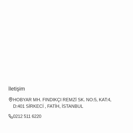
İletişim
HOBYAR MH. FINDIKÇI REMZİ SK. NO:5, KAT:4,
D:401 SİRKECİ , FATİH, İSTANBUL
0212 511 6220