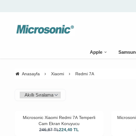
🚚 500 TL üzeri kargo bedava
Apple
Samsun
Anasayfa
Xiaomi
Redmi 7A
Microsonic Xiaomi Redmi 7A Temperli
Microson
Cam Ekran Koruyucu
246,87
TL
224,40
TL