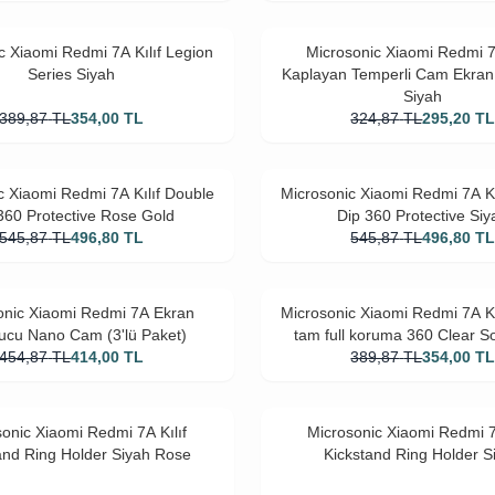
c Xiaomi Redmi 7A Kılıf Legion
Microsonic Xiaomi Redmi 
Series Siyah
Kaplayan Temperli Cam Ekran
Siyah
389,87
TL
354,00
TL
324,87
TL
295,20
T
c Xiaomi Redmi 7A Kılıf Double
Microsonic Xiaomi Redmi 7A Kı
360 Protective Rose Gold
Dip 360 Protective Siy
545,87
TL
496,80
TL
545,87
TL
496,80
T
onic Xiaomi Redmi 7A Ekran
Microsonic Xiaomi Redmi 7A Kıl
ucu Nano Cam (3'lü Paket)
tam full koruma 360 Clear So
454,87
TL
414,00
TL
389,87
TL
354,00
T
onic Xiaomi Redmi 7A Kılıf
Microsonic Xiaomi Redmi 7
and Ring Holder Siyah Rose
Kickstand Ring Holder S