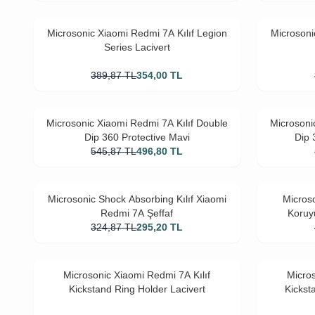
Microsonic Xiaomi Redmi 7A Kılıf Legion
Microsoni
Series Lacivert
389,87
TL
354,00
TL
Microsonic Xiaomi Redmi 7A Kılıf Double
Microsoni
Dip 360 Protective Mavi
Dip 
545,87
TL
496,80
TL
Microsonic Shock Absorbing Kılıf Xiaomi
Micros
Redmi 7A Şeffaf
Koruy
324,87
TL
295,20
TL
Microsonic Xiaomi Redmi 7A Kılıf
Micros
Kickstand Ring Holder Lacivert
Kickst