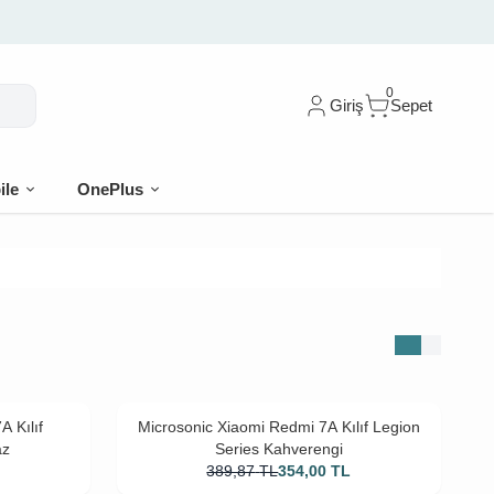
0
Giriş
Sepet
ile
OnePlus
A Kılıf
Microsonic Xiaomi Redmi 7A Kılıf Legion
az
Series Kahverengi
L
389,87
TL
354,00
TL