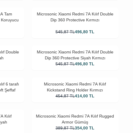
7A Tam
Microsonic Xiaomi Redmi 7A Kılıf Double
 Koruyucu
Dip 360 Protective Kırmızı
L
545,87
TL
496,80
TL
lıf Double
Microsonic Xiaomi Redmi 7A Kılıf Double
ah
Dip 360 Protective Siyah Kırmızı
L
545,87
TL
496,80
TL
ıf 6 tarafı
Microsonic Xiaomi Redmi 7A Kılıf
ft Şeffaf
Kickstand Ring Holder Kırmızı
L
454,87
TL
414,00
TL
A Kılıf
Microsonic Xiaomi Redmi 7A Kılıf Rugged
iyah
Armor Gümüş
389,87
TL
354,00
TL