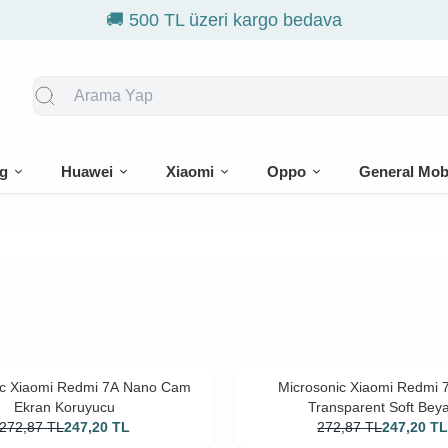
g
Huawei
Xiaomi
Oppo
General Mob
ic Xiaomi Redmi 7A Nano Cam
Microsonic Xiaomi Redmi 7
Ekran Koruyucu
Transparent Soft Bey
272,87
TL
247,20
TL
272,87
TL
247,20
T