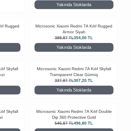
Yakında Stoklarda
L
lıf Rugged
Microsonic Xiaomi Redmi 7A Kılıf Rugged
Armor Siyah
L
389,87
TL
354,00
TL
Yakında Stoklarda
ıf Skyfall
Microsonic Xiaomi Redmi 7A Kılıf Skyfall
ızı
Transparent Clear Gümüş
L
337,87
TL
307,20
TL
Yakında Stoklarda
ıf Skyfall
Microsonic Xiaomi Redmi 7A Kılıf Double
vi
Dip 360 Protective Gold
L
545,87
TL
496,80
TL