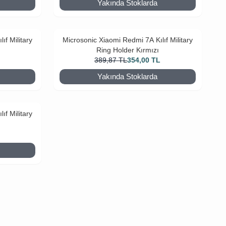
Yakında Stoklarda
ıf Military
Microsonic Xiaomi Redmi 7A Kılıf Military
Ring Holder Kırmızı
L
389,87
TL
354,00
TL
Yakında Stoklarda
ıf Military
L