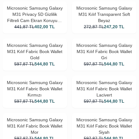
Microsonic Samsung Galaxy
Microsonic Samsung Galaxy
M31 Privacy 5D Gizlilik
M31 Kılıf Transparent Soft
Filtreli Cam Ekran Koruyucu
Beyaz
441,87
Siyah
TL
402,00
TL
272,87
TL
247,20
TL
Microsonic Samsung Galaxy
Microsonic Samsung Galaxy
M31 Kılıf Fabric Book Wallet
M31 Kılıf Fabric Book Wallet
Gold
Gri
597,87
TL
544,80
TL
597,87
TL
544,80
TL
Microsonic Samsung Galaxy
Microsonic Samsung Galaxy
M31 Kılıf Fabric Book Wallet
M31 Kılıf Fabric Book Wallet
Kırmızı
Lacivert
597,87
TL
544,80
TL
597,87
TL
544,80
TL
Microsonic Samsung Galaxy
Microsonic Samsung Galaxy
M31 Kılıf Fabric Book Wallet
M31 Kılıf Fabric Book Wallet
Mor
Siyah
597,87
TL
544,80
TL
597,87
TL
544,80
TL