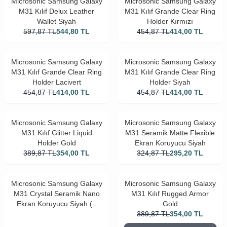
Microsonic Samsung Galaxy
Microsonic Samsung Galaxy
M31 Kılıf Delux Leather
M31 Kılıf Grande Clear Ring
Wallet Siyah
Holder Kırmızı
597,87
TL
544,80
TL
454,87
TL
414,00
TL
Microsonic Samsung Galaxy
Microsonic Samsung Galaxy
M31 Kılıf Grande Clear Ring
M31 Kılıf Grande Clear Ring
Holder Lacivert
Holder Siyah
454,87
TL
414,00
TL
454,87
TL
414,00
TL
Microsonic Samsung Galaxy
Microsonic Samsung Galaxy
M31 Kılıf Glitter Liquid
M31 Seramik Matte Flexible
Holder Gold
Ekran Koruyucu Siyah
389,87
TL
354,00
TL
324,87
TL
295,20
TL
Microsonic Samsung Galaxy
Microsonic Samsung Galaxy
M31 Crystal Seramik Nano
M31 Kılıf Rugged Armor
Ekran Koruyucu Siyah (2
Gold
Adet)
389,87
TL
354,00
TL