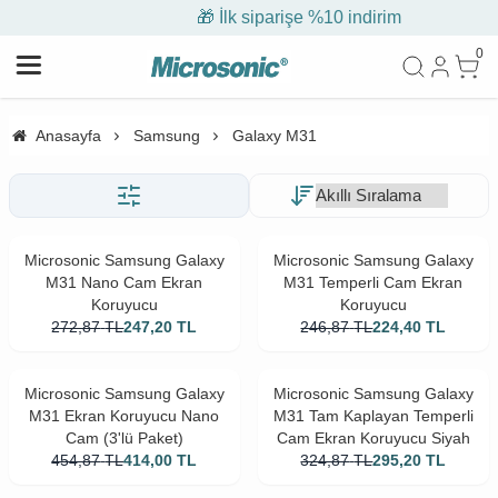
🎁 İlk siparişe %10 indirim
0
Anasayfa
Samsung
Galaxy M31
Microsonic Samsung Galaxy
Microsonic Samsung Galaxy
M31 Nano Cam Ekran
M31 Temperli Cam Ekran
Koruyucu
Koruyucu
272,87
TL
247,20
TL
246,87
TL
224,40
TL
Microsonic Samsung Galaxy
Microsonic Samsung Galaxy
M31 Ekran Koruyucu Nano
M31 Tam Kaplayan Temperli
Cam (3'lü Paket)
Cam Ekran Koruyucu Siyah
454,87
TL
414,00
TL
324,87
TL
295,20
TL