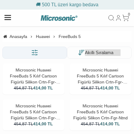
🚚 500 TL üzeri kargo bedava
0
Anasayfa
Huawei
FreeBuds 5
Microsonic Huawei
Microsonic Huawei
FreeBuds 5 Kılıf Cartoon
FreeBuds 5 Kılıf Cartoon
Figürlü Silikon Crtn-Fgr-
Figürlü Silikon Crtn-Fgr-
454,87
TL
Shba
414,00
TL
454,87
Sswtri
TL
414,00
TL
Microsonic Huawei
Microsonic Huawei
FreeBuds 5 Kılıf Cartoon
FreeBuds 5 Kılıf Cartoon
Figürlü Silikon Crtn-Fgr-
Figürlü Silikon Crtn-Fgr-Ntnd
454,87
Kpkblk
TL
414,00
TL
454,87
TL
414,00
TL