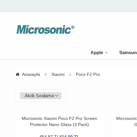
🚚 500 TL 
Apple
Samsun
Anasayfa
Xiaomi
Poco F2 Pro
Microsonic Xiaomi Poco F2 Pro Screen
Microsoni
Protector Nano Glass (3 Pack)
G
454,87
TL
414,00
TL