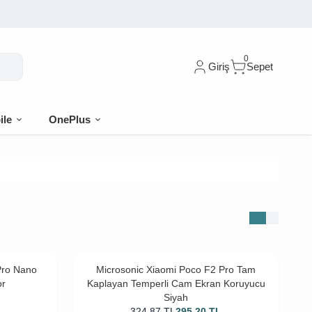
0
Giriş
Sepet
ile
OnePlus
Pro Nano
Microsonic Xiaomi Poco F2 Pro Tam
or
Kaplayan Temperli Cam Ekran Koruyucu
Siyah
L
324,87
TL
295,20
TL