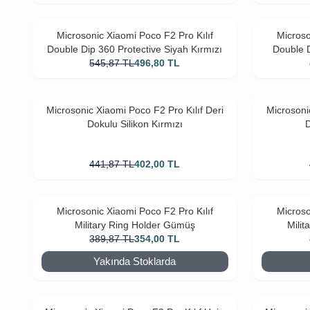
Microsonic Xiaomi Poco F2 Pro Kılıf
Microso
Double Dip 360 Protective Siyah Kırmızı
Double D
545,87
TL
496,80
TL
Microsonic Xiaomi Poco F2 Pro Kılıf Deri
Microsoni
Dokulu Silikon Kırmızı
D
441,87
TL
402,00
TL
Microsonic Xiaomi Poco F2 Pro Kılıf
Microso
Military Ring Holder Gümüş
Milit
389,87
TL
354,00
TL
Yakında Stoklarda