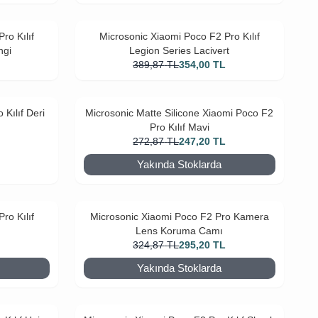
ro Kılıf
Microsonic Xiaomi Poco F2 Pro Kılıf
ngi
Legion Series Lacivert
L
389,87
TL
354,00
TL
Kılıf Deri
Microsonic Matte Silicone Xiaomi Poco F2
Pro Kılıf Mavi
272,87
TL
247,20
TL
Yakında Stoklarda
L
ro Kılıf
Microsonic Xiaomi Poco F2 Pro Kamera
Lens Koruma Camı
L
324,87
TL
295,20
TL
Yakında Stoklarda