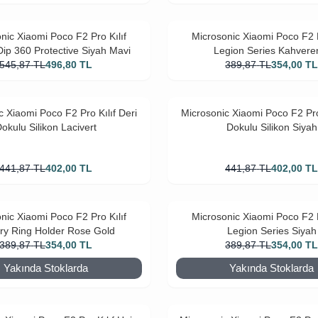
nic Xiaomi Poco F2 Pro Kılıf
Microsonic Xiaomi Poco F2 P
ip 360 Protective Siyah Mavi
Legion Series Kahvere
545,87
TL
496,80
TL
389,87
TL
354,00
T
c Xiaomi Poco F2 Pro Kılıf Deri
Microsonic Xiaomi Poco F2 Pro 
okulu Silikon Lacivert
Dokulu Silikon Siyah
441,87
TL
402,00
TL
441,87
TL
402,00
T
nic Xiaomi Poco F2 Pro Kılıf
Microsonic Xiaomi Poco F2 P
ary Ring Holder Rose Gold
Legion Series Siyah
389,87
TL
354,00
TL
389,87
TL
354,00
T
Yakında Stoklarda
Yakında Stoklarda