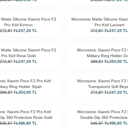
 Matte Silicone Xiaomi Poco F2
Microsonic Matte Silicone Xia
Pro Kılıf Kırmızı
Pro Kılıf Lacivert
272,87
TL
247,20
TL
272,87
TL
247,20
T
 Matte Silicone Xiaomi Poco F2
Microsonic Xiaomi Poco F2 P
Pro Kılıf Rose Gold
Military Ring Holder G
272,87
TL
247,20
TL
389,87
TL
354,00
T
nic Xiaomi Poco F2 Pro Kılıf
Microsonic Xiaomi Poco F2 P
litary Ring Holder Siyah
Transparent Soft Bey
389,87
TL
354,00
TL
272,87
TL
247,20
T
nic Xiaomi Poco F2 Pro Kılıf
Microsonic Xiaomi Poco F2 P
Dip 360 Protective Rose Gold
Double Dip 360 Protective
545,87
TL
496,80
TL
545,87
TL
496,80
T