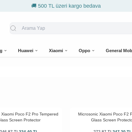
üzeri kargo bedava
g
Huawei
Xiaomi
Oppo
General Mob
c Xiaomi Poco F2 Pro Tempered
Microsonic Xiaomi Poco F2 
lass Screen Protector
Glass Screen Protect
246,87
TL
224,40
TL
272,87
TL
247,20
T