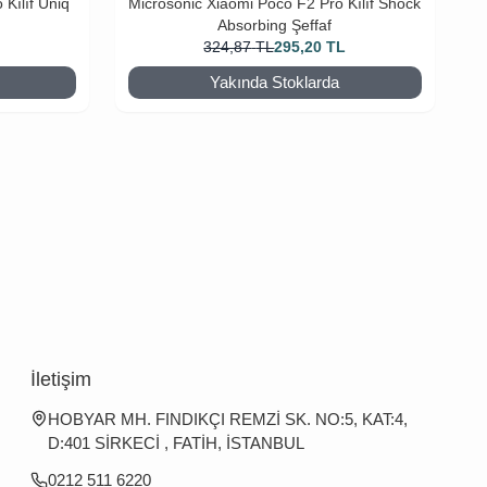
Kılıf Uniq
Microsonic Xiaomi Poco F2 Pro Kılıf Shock
Absorbing Şeffaf
L
324,87
TL
295,20
TL
Yakında Stoklarda
İletişim
HOBYAR MH. FINDIKÇI REMZİ SK. NO:5, KAT:4,
D:401 SİRKECİ , FATİH, İSTANBUL
0212 511 6220