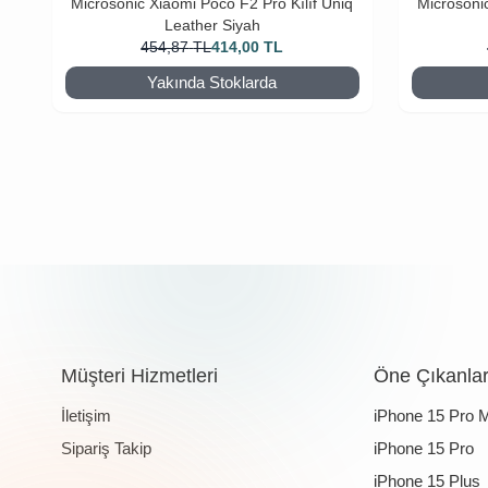
Microsonic Xiaomi Poco F2 Pro Kılıf Uniq
Microsoni
Leather Siyah
454,87
TL
414,00
TL
Yakında Stoklarda
Müşteri Hizmetleri
Öne Çıkanla
İletişim
iPhone 15 Pro 
Sipariş Takip
iPhone 15 Pro
iPhone 15 Plus