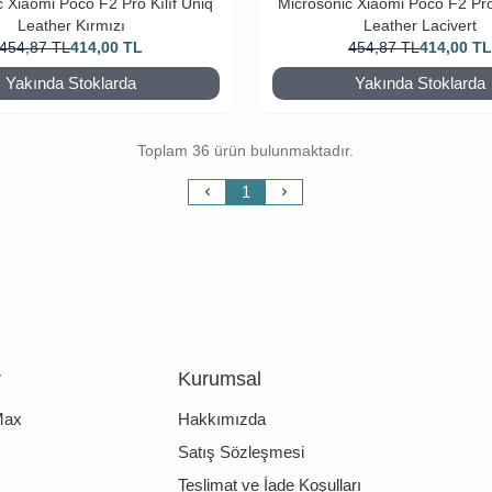
c Xiaomi Poco F2 Pro Kılıf Uniq
Microsonic Xiaomi Poco F2 Pro 
Leather Kırmızı
Leather Lacivert
454,87
TL
414,00
TL
454,87
TL
414,00
T
Yakında Stoklarda
Yakında Stoklarda
Toplam 36 ürün bulunmaktadır.
1
r
Kurumsal
Max
Hakkımızda
Satış Sözleşmesi
Teslimat ve İade Koşulları