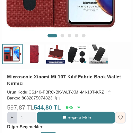
Microsonic Xiaomi Mi 10T Kılıf Fabric Book Wallet
Kırmızı
Ürün Kodu:
CS140-FBRC-BK-WLT-XMI-MI-10T-KRZ
Barkod:
8682875074823
597,87
TL
544,80
TL
9
%
Sepete Ekle
Diğer Seçenekler