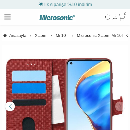
🎁 İlk siparişe %10 indirim
0
Anasayfa
Xiaomi
Mi 10T
Microsonic Xiaomi Mi 10T Kıl