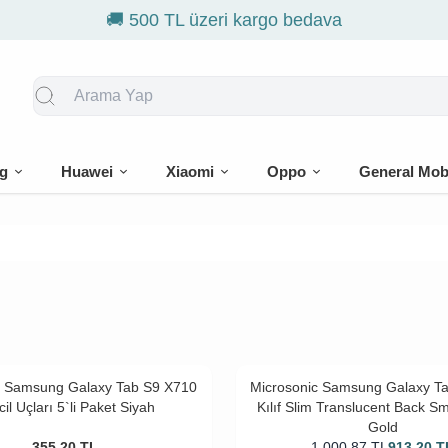
g
Huawei
Xiaomi
Oppo
General Mob
c Samsung Galaxy Tab S9 X710
Microsonic Samsung Galaxy T
il Uçları 5`li Paket Siyah
Kılıf Slim Translucent Back S
Gold
355,20
TL
1.000,87
TL
913,20
T