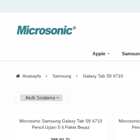
üzeri kargo bedava
Apple
Samsun
Anasayfa
Samsung
Galaxy Tab S9 X710
Microsonic Samsung Galaxy Tab S9 X710
Microsoni
Pencil Uçları 5`li Paket Beyaz
Penc
386,91
TL