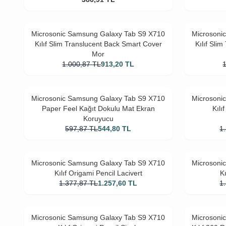
Microsonic Samsung Galaxy Tab S9 X710
Microsoni
Kılıf Slim Translucent Back Smart Cover
Kılıf Sli
Mor
1.000,87
TL
913,20
TL
Microsonic Samsung Galaxy Tab S9 X710
Microsoni
Paper Feel Kağıt Dokulu Mat Ekran
Kılı
Koruyucu
597,87
TL
544,80
TL
1
Microsonic Samsung Galaxy Tab S9 X710
Microsoni
Kılıf Origami Pencil Lacivert
K
1.377,87
TL
1.257,60
TL
1
Microsonic Samsung Galaxy Tab S9 X710
Microsoni