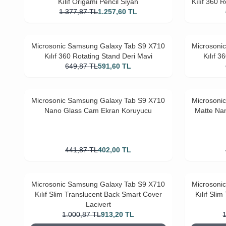
Kılıf Origami Pencil Siyah
Kılıf 360 
1.377,87
TL
1.257,60
TL
Microsonic Samsung Galaxy Tab S9 X710
Microsoni
Kılıf 360 Rotating Stand Deri Mavi
Kılıf 3
649,87
TL
591,60
TL
Microsonic Samsung Galaxy Tab S9 X710
Microsoni
Nano Glass Cam Ekran Koruyucu
Matte Na
441,87
TL
402,00
TL
Microsonic Samsung Galaxy Tab S9 X710
Microsoni
Kılıf Slim Translucent Back Smart Cover
Kılıf Sli
Lacivert
1.000,87
TL
913,20
TL