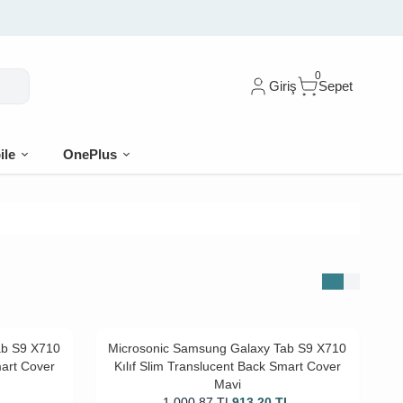
🎁 İlk siparişe %10 i
0
Giriş
Sepet
ile
OnePlus
ab S9 X710
Microsonic Samsung Galaxy Tab S9 X710
mart Cover
Kılıf Slim Translucent Back Smart Cover
Mavi
L
1.000,87
TL
913,20
TL