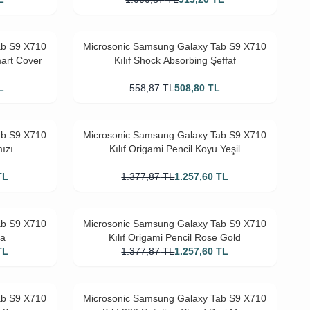
ab S9 X710
Microsonic Samsung Galaxy Tab S9 X710
mart Cover
Kılıf Shock Absorbing Şeffaf
L
558,87
TL
508,80
TL
ab S9 X710
Microsonic Samsung Galaxy Tab S9 X710
mızı
Kılıf Origami Pencil Koyu Yeşil
TL
1.377,87
TL
1.257,60
TL
ab S9 X710
Microsonic Samsung Galaxy Tab S9 X710
la
Kılıf Origami Pencil Rose Gold
TL
1.377,87
TL
1.257,60
TL
ab S9 X710
Microsonic Samsung Galaxy Tab S9 X710