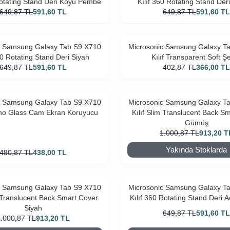
Rotating Stand Deri Koyu Pembe
Kılıf 360 Rotating Stand Deri
649,87
TL
591,60
TL
649,87
TL
591,60
T
c Samsung Galaxy Tab S9 X710
Microsonic Samsung Galaxy T
60 Rotating Stand Deri Siyah
Kılıf Transparent Soft Şe
649,87
TL
591,60
TL
402,87
TL
366,00
T
c Samsung Galaxy Tab S9 X710
Microsonic Samsung Galaxy T
no Glass Cam Ekran Koruyucu
Kılıf Slim Translucent Back S
Gümüş
1.000,87
TL
913,20
T
Yakında Stoklarda
480,87
TL
438,00
TL
c Samsung Galaxy Tab S9 X710
Microsonic Samsung Galaxy T
m Translucent Back Smart Cover
Kılıf 360 Rotating Stand Deri 
Siyah
649,87
TL
591,60
T
1.000,87
TL
913,20
TL