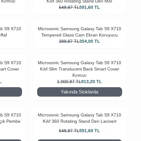
 Kırmızı
Kılıf 360 Rotating Stand Deri Mor
L
649,87
TL
591,60
TL
ab S9 X710
Microsonic Samsung Galaxy Tab S9 X710
ffaf
Tempered Glass Cam Ekran Koruyucu
L
389,87
TL
354,00
TL
ab S9 X710
Microsonic Samsung Galaxy Tab S9 X710
mart Cover
Kılıf Slim Translucent Back Smart Cover
Kırmızı
L
1.000,87
TL
913,20
TL
Yakında Stoklarda
ab S9 X710
Microsonic Samsung Galaxy Tab S9 X710
Açık Pembe
Kılıf 360 Rotating Stand Deri Lacivert
L
649,87
TL
591,60
TL