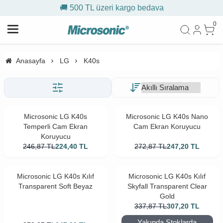
🚚 500 TL üzeri kargo bedava
0
Anasayfa
LG
K40s
Microsonic LG K40s
Microsonic LG K40s Nano
Temperli Cam Ekran
Cam Ekran Koruyucu
Koruyucu
246,87
TL
224,40
TL
272,87
TL
247,20
TL
Microsonic LG K40s Kılıf
Microsonic LG K40s Kılıf
Transparent Soft Beyaz
Skyfall Transparent Clear
Gold
337,87
TL
307,20
TL
Yakında Stoklarda