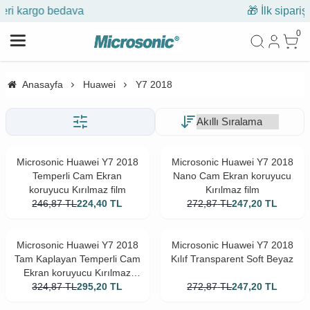
🎁 İlk siparişe %10 indirim
0
Anasayfa
Huawei
Y7 2018
Microsonic Huawei Y7 2018
Microsonic Huawei Y7 2018
Temperli Cam Ekran
Nano Cam Ekran koruyucu
koruyucu Kırılmaz film
Kırılmaz film
246,87
TL
224,40
TL
272,87
TL
247,20
TL
Microsonic Huawei Y7 2018
Microsonic Huawei Y7 2018
Tam Kaplayan Temperli Cam
Kılıf Transparent Soft Beyaz
Ekran koruyucu Kırılmaz
324,87
Film Siyah
TL
295,20
TL
272,87
TL
247,20
TL