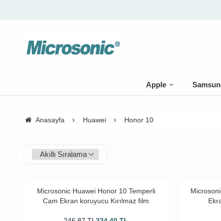
Apple
Samsun
Anasayfa
Huawei
Honor 10
Microsonic Huawei Honor 10 Temperli
Microson
Cam Ekran koruyucu Kırılmaz film
Ekr
246,87
TL
224,40
TL