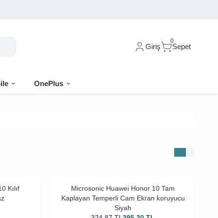
0
Giriş
Sepet
ile
OnePlus
0 Kılıf
Microsonic Huawei Honor 10 Tam
az
Kaplayan Temperli Cam Ekran koruyucu
Siyah
L
324,87
TL
295,20
TL