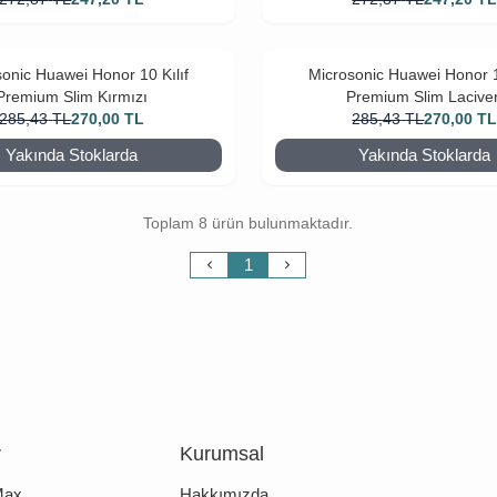
onic Huawei Honor 10 Kılıf
Microsonic Huawei Honor 1
Premium Slim Kırmızı
Premium Slim Laciver
285,43
TL
270,00
TL
285,43
TL
270,00
T
Yakında Stoklarda
Yakında Stoklarda
Toplam 8 ürün bulunmaktadır.
1
r
Kurumsal
Max
Hakkımızda