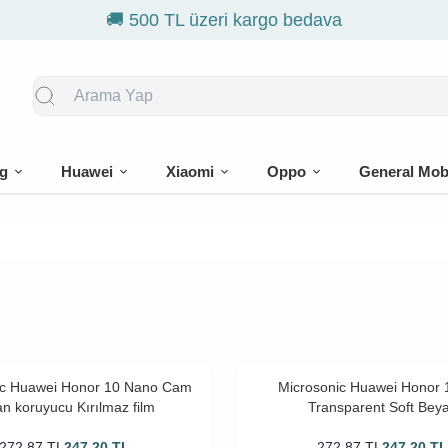
🚚 500 TL üzeri kargo bedava
g
Huawei
Xiaomi
Oppo
General Mob
ic Huawei Honor 10 Nano Cam
Microsonic Huawei Honor 1
an koruyucu Kırılmaz film
Transparent Soft Bey
272,87
TL
247,20
TL
272,87
TL
247,20
T