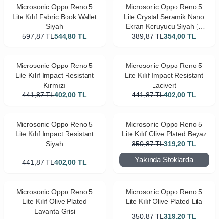
Microsonic Oppo Reno 5
Microsonic Oppo Reno 5
Lite Kılıf Fabric Book Wallet
Lite Crystal Seramik Nano
Siyah
Ekran Koruyucu Siyah (2
597,87
TL
544,80
TL
389,87
TL
Adet)
354,00
TL
Microsonic Oppo Reno 5
Microsonic Oppo Reno 5
Lite Kılıf Impact Resistant
Lite Kılıf Impact Resistant
Kırmızı
Lacivert
441,87
TL
402,00
TL
441,87
TL
402,00
TL
Microsonic Oppo Reno 5
Microsonic Oppo Reno 5
Lite Kılıf Impact Resistant
Lite Kılıf Olive Plated Beyaz
Siyah
350,87
TL
319,20
TL
Yakında Stoklarda
441,87
TL
402,00
TL
Microsonic Oppo Reno 5
Microsonic Oppo Reno 5
Lite Kılıf Olive Plated
Lite Kılıf Olive Plated Lila
Lavanta Grisi
350,87
TL
319,20
TL