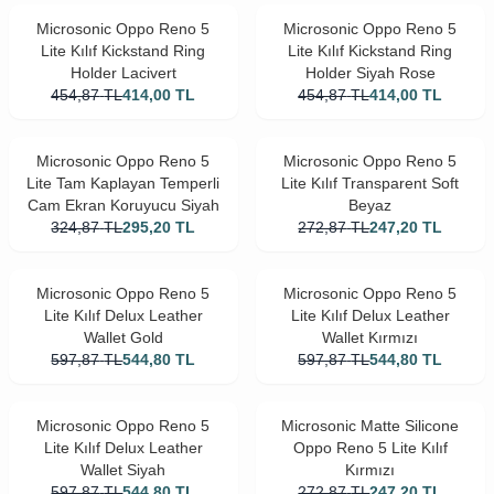
Microsonic Oppo Reno 5
Microsonic Oppo Reno 5
Lite Kılıf Kickstand Ring
Lite Kılıf Kickstand Ring
Holder Lacivert
Holder Siyah Rose
454,87
TL
414,00
TL
454,87
TL
414,00
TL
Microsonic Oppo Reno 5
Microsonic Oppo Reno 5
Lite Tam Kaplayan Temperli
Lite Kılıf Transparent Soft
Cam Ekran Koruyucu Siyah
Beyaz
324,87
TL
295,20
TL
272,87
TL
247,20
TL
Microsonic Oppo Reno 5
Microsonic Oppo Reno 5
Lite Kılıf Delux Leather
Lite Kılıf Delux Leather
Wallet Gold
Wallet Kırmızı
597,87
TL
544,80
TL
597,87
TL
544,80
TL
Microsonic Oppo Reno 5
Microsonic Matte Silicone
Lite Kılıf Delux Leather
Oppo Reno 5 Lite Kılıf
Wallet Siyah
Kırmızı
597,87
TL
544,80
TL
272,87
TL
247,20
TL