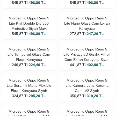
545,87
TL
496,80
TL
545,87
TL
496,80
TL
Microsonic Oppo Reno 5
Microsonic Oppo Reno 5
Lite Kılıf Double Dip 360
Lite Nano Glass Cam Ekran
Protective Siyah Mavi
Koruyucu
545,87
TL
496,80
TL
272,87
TL
247,20
TL
Microsonic Oppo Reno 5
Microsonic Oppo Reno 5
Lite Tempered Glass Cam
Lite Privacy 5D Gizlilik Filtreli
Ekran Koruyucu
Cam Ekran Koruyucu Siyah
246,87
TL
224,40
TL
441,87
TL
402,00
TL
Microsonic Oppo Reno 5
Microsonic Oppo Reno 5
Lite Seramik Matte Flexible
Lite Kamera Lens Koruma
Ekran Koruyucu Siyah
Camı V2 Siyah
324,87
TL
295,20
TL
350,87
TL
319,20
TL
Microsonic Oppo Reno 5
Microsonic Oppo Reno 5