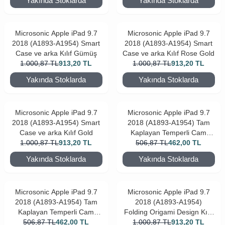
Yakında Stoklarda
Yakında Stoklarda
Microsonic Apple iPad 9.7
Microsonic Apple iPad 9.7
2018 (A1893-A1954) Smart
2018 (A1893-A1954) Smart
Case ve arka Kılıf Gümüş
Case ve arka Kılıf Rose Gold
1.000,87
TL
913,20
TL
1.000,87
TL
913,20
TL
Yakında Stoklarda
Yakında Stoklarda
Microsonic Apple iPad 9.7
Microsonic Apple iPad 9.7
2018 (A1893-A1954) Smart
2018 (A1893-A1954) Tam
Case ve arka Kılıf Gold
Kaplayan Temperli Cam
1.000,87
TL
913,20
TL
Ekran Koruyucu Beyaz
506,87
TL
462,00
TL
Yakında Stoklarda
Yakında Stoklarda
Microsonic Apple iPad 9.7
Microsonic Apple iPad 9.7
2018 (A1893-A1954) Tam
2018 (A1893-A1954)
Kaplayan Temperli Cam
Folding Origami Design Kılıf
Ekran Koruyucu Siyah
506,87
TL
462,00
TL
1.000,87
Gold
TL
913,20
TL