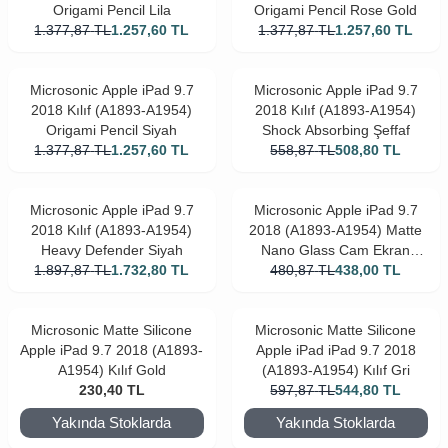
Origami Pencil Lila
Origami Pencil Rose Gold
1.377,87
TL
1.257,60
TL
1.377,87
TL
1.257,60
TL
Microsonic Apple iPad 9.7
Microsonic Apple iPad 9.7
2018 Kılıf (A1893-A1954)
2018 Kılıf (A1893-A1954)
Origami Pencil Siyah
Shock Absorbing Şeffaf
1.377,87
TL
1.257,60
TL
558,87
TL
508,80
TL
Microsonic Apple iPad 9.7
Microsonic Apple iPad 9.7
2018 Kılıf (A1893-A1954)
2018 (A1893-A1954) Matte
Heavy Defender Siyah
Nano Glass Cam Ekran
1.897,87
TL
1.732,80
TL
480,87
Koruyucu
TL
438,00
TL
Microsonic Matte Silicone
Microsonic Matte Silicone
Apple iPad 9.7 2018 (A1893-
Apple iPad iPad 9.7 2018
A1954) Kılıf Gold
(A1893-A1954) Kılıf Gri
230,40
TL
597,87
TL
544,80
TL
Yakında Stoklarda
Yakında Stoklarda