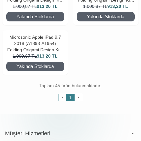
Folding Origami Design Kılıf
Folding Origami Design Kılıf
1.000,87
Rose Gold
TL
913,20
TL
1.000,87
Siyah
TL
913,20
TL
Yakında Stoklarda
Yakında Stoklarda
Microsonic Apple iPad 9.7
2018 (A1893-A1954)
Folding Origami Design Kılıf
1.000,87
Turkuaz
TL
913,20
TL
Yakında Stoklarda
Toplam 45 ürün bulunmaktadır.
1
Müşteri Hizmetleri