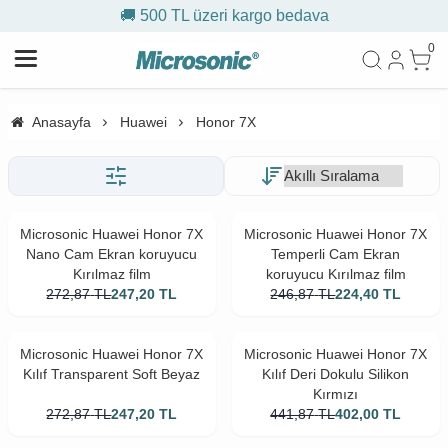
🚚 500 TL üzeri kargo bedava
0
Anasayfa
Huawei
Honor 7X
Microsonic Huawei Honor 7X
Microsonic Huawei Honor 7X
Nano Cam Ekran koruyucu
Temperli Cam Ekran
Kırılmaz film
koruyucu Kırılmaz film
272,87
TL
247,20
TL
246,87
TL
224,40
TL
Microsonic Huawei Honor 7X
Microsonic Huawei Honor 7X
Kılıf Transparent Soft Beyaz
Kılıf Deri Dokulu Silikon
Kırmızı
272,87
TL
247,20
TL
441,87
TL
402,00
TL