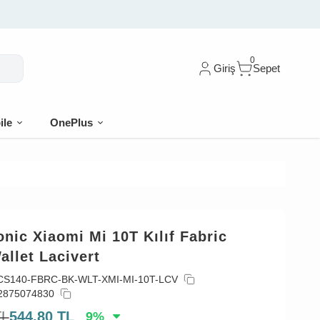
0
Giriş
Sepet
ile
OnePlus
nic Xiaomi Mi 10T Kılıf Fabric
llet Lacivert
CS140-FBRC-BK-WLT-XMI-MI-10T-LCV
2875074830
TL
544,80
TL
9
%