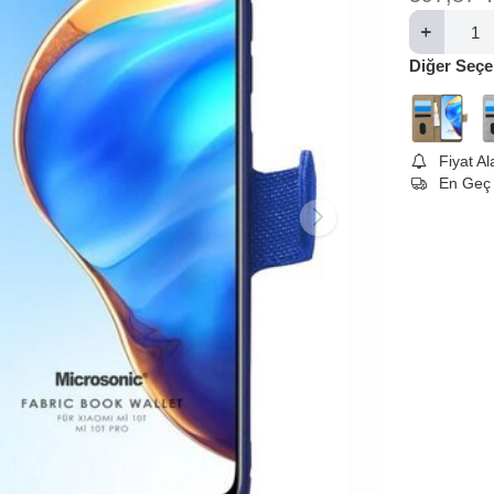
Diğer Seçe
Fiyat A
En Geç