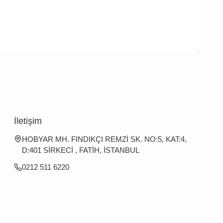
İletişim
HOBYAR MH. FINDIKÇI REMZİ SK. NO:5, KAT:4,
D:401 SİRKECİ , FATİH, İSTANBUL
0212 511 6220