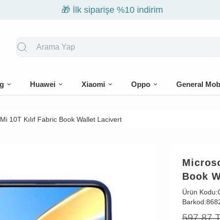
🎁 İlk siparişe %10 indirim
g
Huawei
Xiaomi
Oppo
General Mob
Mi 10T Kılıf Fabric Book Wallet Lacivert
Microso
Book Wa
Ürün Kodu:
Barkod:
868
597,87