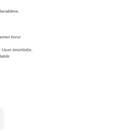
llanabilme,
mamen korur
r Uzun ömürlüdür,
bilir.