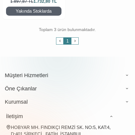
1.897,87
TL
1.732,80
TL
Yakında Stoklarda
Toplam 3 ürün bulunmaktadır.
1
Müşteri Hizmetleri
Öne Çıkanlar
Kurumsal
İletişim
HOBYAR MH. FINDIKÇI REMZİ SK. NO:5, KAT:4,
D:401 SİRKECİ , FATİH, İSTANBUL