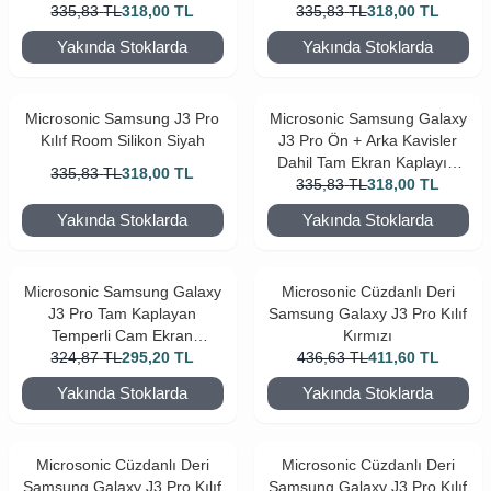
335,83
TL
318,00
TL
335,83
TL
318,00
TL
Yakında Stoklarda
Yakında Stoklarda
Microsonic Samsung J3 Pro
Microsonic Samsung Galaxy
Kılıf Room Silikon Siyah
J3 Pro Ön + Arka Kavisler
Dahil Tam Ekran Kaplayıcı
335,83
TL
318,00
TL
335,83
TL
Film
318,00
TL
Yakında Stoklarda
Yakında Stoklarda
Microsonic Samsung Galaxy
Microsonic Cüzdanlı Deri
J3 Pro Tam Kaplayan
Samsung Galaxy J3 Pro Kılıf
Temperli Cam Ekran
Kırmızı
koruyucu Kırılmaz Film
324,87
TL
295,20
TL
436,63
TL
411,60
TL
Siyah
Yakında Stoklarda
Yakında Stoklarda
Microsonic Cüzdanlı Deri
Microsonic Cüzdanlı Deri
Samsung Galaxy J3 Pro Kılıf
Samsung Galaxy J3 Pro Kılıf