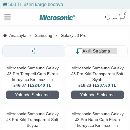
o bedava
🎁 İlk siparişe %10 in
0
Anasayfa
Samsung
Galaxy J3 Pro
Microsonic Samsung Galaxy
Microsonic Samsung Galaxy
J3 Pro Temperli Cam Ekran
J3 Pro Kılıf Transparent Soft
koruyucu Kırılmaz film
Siyah
246,87
TL
224,40
TL
218,23
TL
207,60
TL
Yakında Stoklarda
Yakında Stoklarda
Microsonic Samsung Galaxy
Microsonic Samsung Galaxy
J3 Pro Kılıf Transparent Soft
J3 Pro Nano Cam Ekran
Beyaz
koruyucu Kırılmaz film