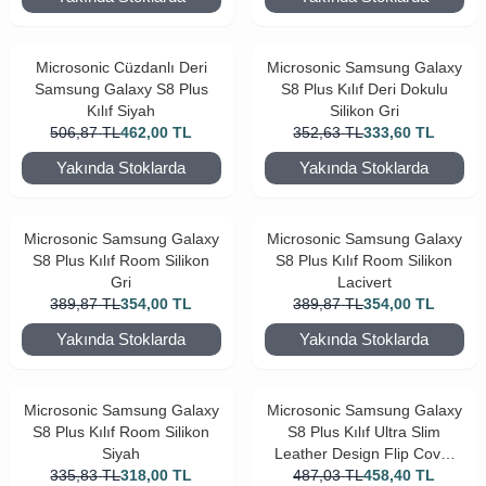
Microsonic Cüzdanlı Deri
Microsonic Samsung Galaxy
Samsung Galaxy S8 Plus
S8 Plus Kılıf Deri Dokulu
Kılıf Siyah
Silikon Gri
506,87
TL
462,00
TL
352,63
TL
333,60
TL
Yakında Stoklarda
Yakında Stoklarda
Microsonic Samsung Galaxy
Microsonic Samsung Galaxy
S8 Plus Kılıf Room Silikon
S8 Plus Kılıf Room Silikon
Gri
Lacivert
389,87
TL
354,00
TL
389,87
TL
354,00
TL
Yakında Stoklarda
Yakında Stoklarda
Microsonic Samsung Galaxy
Microsonic Samsung Galaxy
S8 Plus Kılıf Room Silikon
S8 Plus Kılıf Ultra Slim
Siyah
Leather Design Flip Cover
335,83
TL
318,00
TL
487,03
Bordo
TL
458,40
TL