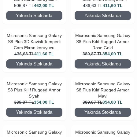
506,87
Kırılmaz Film Siyah
TL
462,00
TL
436,63
Kırılmaz Film Gold
TL
411,60
TL
Yakında Stoklarda
Yakında Stoklarda
Microsonic Samsung Galaxy
Microsonic Samsung Galaxy
S8 Plus 3D Kavisli Temperli
S8 Plus Kılıf Rugged Armor
Cam Ekran koruyucu
Rose Gold
436,63
Kırılmaz Film Şeffaf
TL
411,60
TL
389,87
TL
354,00
TL
Yakında Stoklarda
Yakında Stoklarda
Microsonic Samsung Galaxy
Microsonic Samsung Galaxy
S8 Plus Kılıf Rugged Armor
S8 Plus Kılıf Rugged Armor
Siyah
Mavi
389,87
TL
354,00
TL
389,87
TL
354,00
TL
Yakında Stoklarda
Yakında Stoklarda
Microsonic Samsung Galaxy
Microsonic Samsung Galaxy