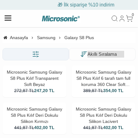
🎁 İlk siparişe %10 indirim
0
Anasayfa
Samsung
Galaxy S8 Plus
Microsonic Samsung Galaxy
Microsonic Samsung Galaxy
S8 Plus Kılıf Transparent
S8 Plus Kılıf 6 tarafı tam full
Soft Beyaz
koruma 360 Clear Soft
272,87
TL
247,20
TL
389,87
Şeffaf
TL
354,00
TL
Microsonic Samsung Galaxy
Microsonic Samsung Galaxy
S8 Plus Kılıf Deri Dokulu
S8 Plus Kılıf Deri Dokulu
Silikon Kırmızı
Silikon Lacivert
441,87
TL
402,00
TL
441,87
TL
402,00
TL