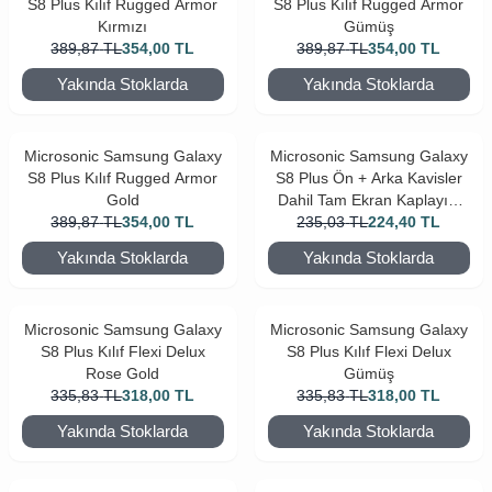
S8 Plus Kılıf Rugged Armor
S8 Plus Kılıf Rugged Armor
Kırmızı
Gümüş
389,87
TL
354,00
TL
389,87
TL
354,00
TL
Yakında Stoklarda
Yakında Stoklarda
Microsonic Samsung Galaxy
Microsonic Samsung Galaxy
S8 Plus Kılıf Rugged Armor
S8 Plus Ön + Arka Kavisler
Gold
Dahil Tam Ekran Kaplayıcı
389,87
TL
354,00
TL
235,03
TL
Film
224,40
TL
Yakında Stoklarda
Yakında Stoklarda
Microsonic Samsung Galaxy
Microsonic Samsung Galaxy
S8 Plus Kılıf Flexi Delux
S8 Plus Kılıf Flexi Delux
Rose Gold
Gümüş
335,83
TL
318,00
TL
335,83
TL
318,00
TL
Yakında Stoklarda
Yakında Stoklarda