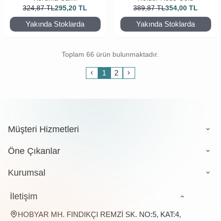
324,87
TL
295,20
TL
389,87
TL
354,00
TL
Yakında Stoklarda
Yakında Stoklarda
Toplam 66 ürün bulunmaktadır.
1
2
Müşteri Hizmetleri
Öne Çıkanlar
Kurumsal
İletişim
HOBYAR MH. FINDIKÇI REMZİ SK. NO:5, KAT:4,