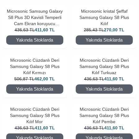
Microsonic Samsung Galaxy
Microsonic kristal Şeffaf
S8 Plus 3D Kavisli Temperli
Samsung Galaxy S8 Plus
Cam Ekran koruyucu
Kılıf
436,63
Kırılmaz Film Beyaz
TL
411,60
TL
285,43
TL
270,00
TL
Yakında Stoklarda
Yakında Stoklarda
Microsonic Cüzdanlı Deri
Microsonic Cüzdanlı Deri
Samsung Galaxy S8 Plus
Samsung Galaxy S8 Plus
Kılıf Kırmızı
Kılıf Turkuaz
506,87
TL
462,00
TL
436,63
TL
411,60
TL
Yakında Stoklarda
Yakında Stoklarda
Microsonic Cüzdanlı Deri
Microsonic Cüzdanlı Deri
Samsung Galaxy S8 Plus
Samsung Galaxy S8 Plus
Kılıf Mor
Kılıf Pembe
436,63
TL
411,60
TL
436,63
TL
411,60
TL
Yakında Stoklarda
Yakında Stoklarda