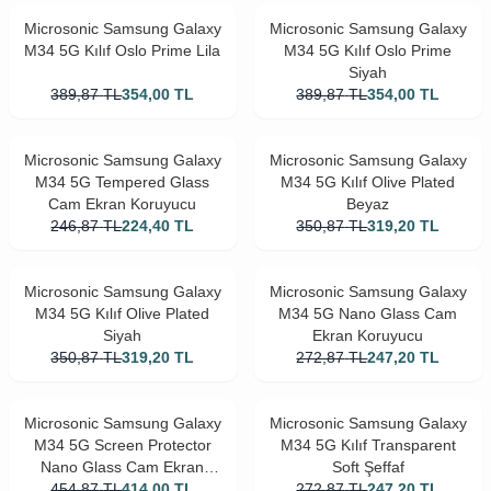
Microsonic Samsung Galaxy
Microsonic Samsung Galaxy
M34 5G Kılıf Oslo Prime Lila
M34 5G Kılıf Oslo Prime
Siyah
389,87
TL
354,00
TL
389,87
TL
354,00
TL
Microsonic Samsung Galaxy
Microsonic Samsung Galaxy
M34 5G Tempered Glass
M34 5G Kılıf Olive Plated
Cam Ekran Koruyucu
Beyaz
246,87
TL
224,40
TL
350,87
TL
319,20
TL
Microsonic Samsung Galaxy
Microsonic Samsung Galaxy
M34 5G Kılıf Olive Plated
M34 5G Nano Glass Cam
Siyah
Ekran Koruyucu
350,87
TL
319,20
TL
272,87
TL
247,20
TL
Microsonic Samsung Galaxy
Microsonic Samsung Galaxy
M34 5G Screen Protector
M34 5G Kılıf Transparent
Nano Glass Cam Ekran
Soft Şeffaf
Koruyucu (3`lü Paket)
454,87
TL
414,00
TL
272,87
TL
247,20
TL