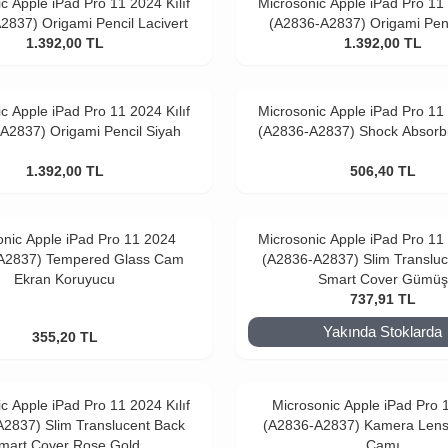
c Apple iPad Pro 11 2024 Kılıf
Microsonic Apple iPad Pro 11 
2837) Origami Pencil Lacivert
(A2836-A2837) Origami Pen
1.392,00
TL
1.392,00
TL
c Apple iPad Pro 11 2024 Kılıf
Microsonic Apple iPad Pro 11 
A2837) Origami Pencil Siyah
(A2836-A2837) Shock Absorbi
1.392,00
TL
506,40
TL
onic Apple iPad Pro 11 2024
Microsonic Apple iPad Pro 11 
A2837) Tempered Glass Cam
(A2836-A2837) Slim Translu
Ekran Koruyucu
Smart Cover Gümüş
737,91
TL
Yakında Stoklarda
355,20
TL
c Apple iPad Pro 11 2024 Kılıf
Microsonic Apple iPad Pro 
2837) Slim Translucent Back
(A2836-A2837) Kamera Len
mart Cover Rose Gold
Camı