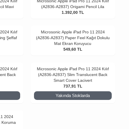
2024 Kılıf
Microsonic Apple iPad Pro 11 2024 Kılıf
cil Mavi
(A2836-A2837) Origami Pencil Lila
1.392,00
TL
2024 Kılıf
Microsonic Apple iPad Pro 11 2024
ng Şeffaf
(A2836-A2837) Paper Feel Kağıt Dokulu
Mat Ekran Koruyucu
549,60
TL
2024 Kılıf
Microsonic Apple iPad Pro 11 2024 Kılıf
cent Back
(A2836-A2837) Slim Translucent Back
Smart Cover Lacivert
737,91
TL
Yakında Stoklarda
11 2024
s Koruma