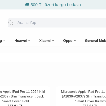
0 TL üzeri kargo bedava
g
Huawei
Xiaomi
Oppo
General Mob
c Apple iPad Pro 11 2024 Kılıf
Microsonic Apple iPad Pro 11 
2837) Slim Translucent Back
(A2836-A2837) Slim Translu
Smart Cover Gold
Smart Cover Kırmızı
737,91
TL
737,91
TL