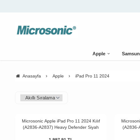
🚚 50
Apple
Samsun
Anasayfa
Apple
iPad Pro 11 2024
Microsonic Apple iPad Pro 11 2024 Kılıf
Microsoni
(A2836-A2837) Heavy Defender Siyah
(A2836-A
1.997,91
TL