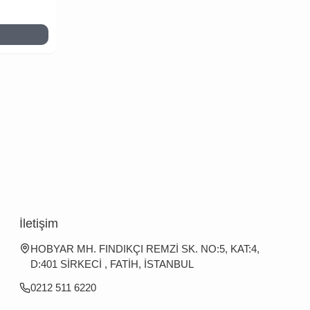
İletişim
HOBYAR MH. FINDIKÇI REMZİ SK. NO:5, KAT:4,
D:401 SİRKECİ , FATİH, İSTANBUL
0212 511 6220