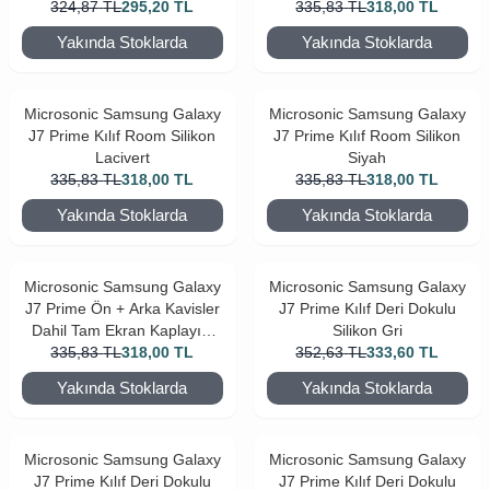
324,87
Kırılmaz Film Siyah
TL
295,20
TL
335,83
TL
318,00
TL
Yakında Stoklarda
Yakında Stoklarda
Microsonic Samsung Galaxy
Microsonic Samsung Galaxy
J7 Prime Kılıf Room Silikon
J7 Prime Kılıf Room Silikon
Lacivert
Siyah
335,83
TL
318,00
TL
335,83
TL
318,00
TL
Yakında Stoklarda
Yakında Stoklarda
Microsonic Samsung Galaxy
Microsonic Samsung Galaxy
J7 Prime Ön + Arka Kavisler
J7 Prime Kılıf Deri Dokulu
Dahil Tam Ekran Kaplayıcı
Silikon Gri
335,83
TL
Film
318,00
TL
352,63
TL
333,60
TL
Yakında Stoklarda
Yakında Stoklarda
Microsonic Samsung Galaxy
Microsonic Samsung Galaxy
J7 Prime Kılıf Deri Dokulu
J7 Prime Kılıf Deri Dokulu