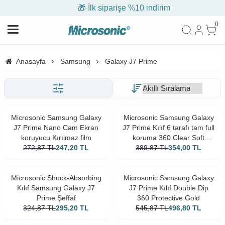
🎁 İlk siparişe %10 indirim
0
Anasayfa
Samsung
Galaxy J7 Prime
Microsonic Samsung Galaxy
Microsonic Samsung Galaxy
J7 Prime Nano Cam Ekran
J7 Prime Kılıf 6 tarafı tam full
koruyucu Kırılmaz film
koruma 360 Clear Soft
272,87
TL
247,20
TL
389,87
Şeffaf
TL
354,00
TL
Microsonic Shock-Absorbing
Microsonic Samsung Galaxy
Kılıf Samsung Galaxy J7
J7 Prime Kılıf Double Dip
Prime Şeffaf
360 Protective Gold
324,87
TL
295,20
TL
545,87
TL
496,80
TL