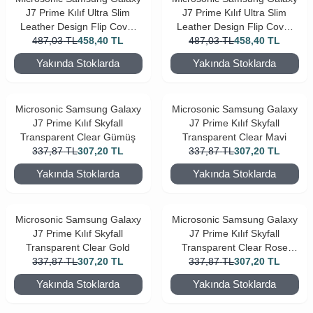
J7 Prime Kılıf Ultra Slim
J7 Prime Kılıf Ultra Slim
Leather Design Flip Cover
Leather Design Flip Cover
487,03
Rose Gold
TL
458,40
TL
487,03
Siyah
TL
458,40
TL
Yakında Stoklarda
Yakında Stoklarda
Microsonic Samsung Galaxy
Microsonic Samsung Galaxy
J7 Prime Kılıf Skyfall
J7 Prime Kılıf Skyfall
Transparent Clear Gümüş
Transparent Clear Mavi
337,87
TL
307,20
TL
337,87
TL
307,20
TL
Yakında Stoklarda
Yakında Stoklarda
Microsonic Samsung Galaxy
Microsonic Samsung Galaxy
J7 Prime Kılıf Skyfall
J7 Prime Kılıf Skyfall
Transparent Clear Gold
Transparent Clear Rose
337,87
TL
307,20
TL
337,87
TL
Gold
307,20
TL
Yakında Stoklarda
Yakında Stoklarda