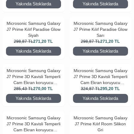
Yakında Stoklarda
Yakında Stoklarda
Microsonic Samsung Galaxy
Microsonic Samsung Galaxy
J7 Prime Kılıf Paradise Glow
J7 Prime Kılıf Paradise Glow
Siyah
Sarı
298,87
TL
271,20
TL
298,87
TL
271,20
TL
Yakında Stoklarda
Yakında Stoklarda
Microsonic Samsung Galaxy
Microsonic Samsung Galaxy
J7 Prime 3D Kavisli Temperli
J7 Prime 3D Kavisli Temperli
Cam Ekran koruyucu
Cam Ekran koruyucu
285,43
Kırılmaz Film Gold
TL
270,00
TL
324,87
Kırılmaz Film Beyaz
TL
295,20
TL
Yakında Stoklarda
Yakında Stoklarda
Microsonic Samsung Galaxy
Microsonic Samsung Galaxy
J7 Prime 3D Kavisli Temperli
J7 Prime Kılıf Room Silikon
Cam Ekran koruyucu
Gri