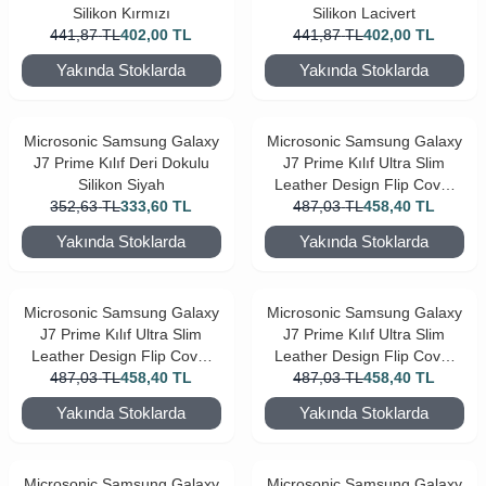
Silikon Kırmızı
Silikon Lacivert
441,87
TL
402,00
TL
441,87
TL
402,00
TL
Yakında Stoklarda
Yakında Stoklarda
Microsonic Samsung Galaxy
Microsonic Samsung Galaxy
J7 Prime Kılıf Deri Dokulu
J7 Prime Kılıf Ultra Slim
Silikon Siyah
Leather Design Flip Cover
352,63
TL
333,60
TL
487,03
Bordo
TL
458,40
TL
Yakında Stoklarda
Yakında Stoklarda
Microsonic Samsung Galaxy
Microsonic Samsung Galaxy
J7 Prime Kılıf Ultra Slim
J7 Prime Kılıf Ultra Slim
Leather Design Flip Cover
Leather Design Flip Cover
487,03
TL
Gold
458,40
TL
487,03
Gümüş
TL
458,40
TL
Yakında Stoklarda
Yakında Stoklarda
Microsonic Samsung Galaxy
Microsonic Samsung Galaxy