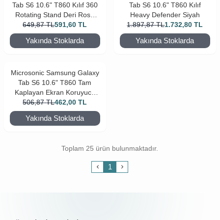
Tab S6 10.6" T860 Kılıf 360
Tab S6 10.6" T860 Kılıf
Rotating Stand Deri Rose
Heavy Defender Siyah
649,87
TL
Gold
591,60
TL
1.897,87
TL
1.732,80
TL
Yakında Stoklarda
Yakında Stoklarda
Microsonic Samsung Galaxy
Tab S6 10.6" T860 Tam
Kaplayan Ekran Koruyucu
506,87
Siyah
TL
462,00
TL
Yakında Stoklarda
Toplam 25 ürün bulunmaktadır.
1