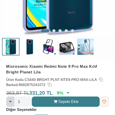
Microsonic Xiaomi Redmi Note 9 Pro Max Kılıf
Bright Planet Lila
Ürün Kodu:
CS440-BRGHT-PLNT-NTE9-PRO-MAX-LILA
Barkod:
8682875241072
363,87
TL
331,20
TL
9
%
Sepete Ekle
Diğer Seçenekler