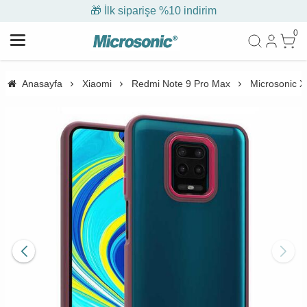
🎁 İlk siparişe %10 indirim
0
Anasayfa
Xiaomi
Redmi Note 9 Pro Max
Microsonic X