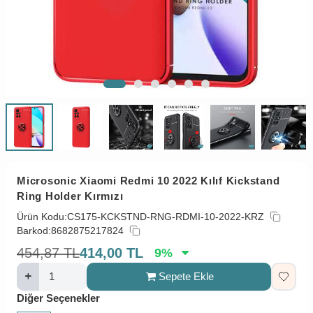
Microsonic Xiaomi Redmi 10 2022 Kılıf Kickstand
Ring Holder Kırmızı
Ürün Kodu:
CS175-KCKSTND-RNG-RDMI-10-2022-KRZ
Barkod:
8682875217824
454,87
TL
414,00
TL
9
%
Sepete Ekle
Diğer Seçenekler