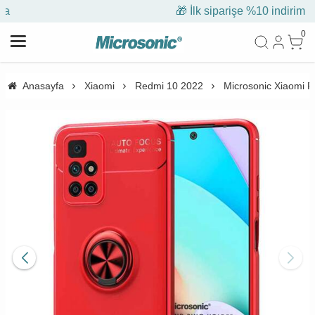
🎁 İlk siparişe %10 indirim
0
Anasayfa
Xiaomi
Redmi 10 2022
Microsonic Xiaomi R