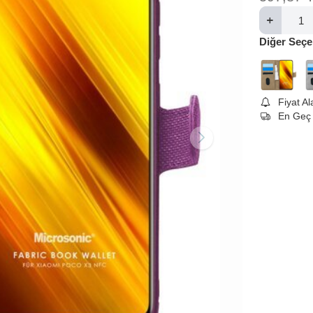
Diğer Seçe
Fiyat A
En Geç