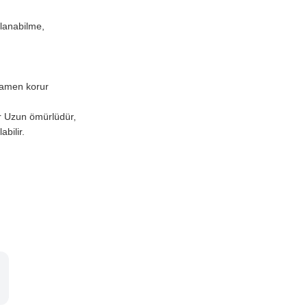
llanabilme,
mamen korur
r Uzun ömürlüdür,
bilir.