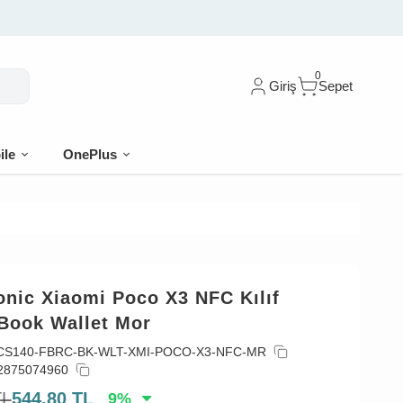
0
Giriş
Sepet
ile
OnePlus
onic Xiaomi Poco X3 NFC Kılıf
 Book Wallet Mor
CS140-FBRC-BK-WLT-XMI-POCO-X3-NFC-MR
2875074960
TL
544,80
TL
9
%