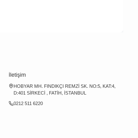
İletişim
HOBYAR MH. FINDIKÇI REMZİ SK. NO:5, KAT:4,
D:401 SİRKECİ , FATİH, İSTANBUL
0212 511 6220