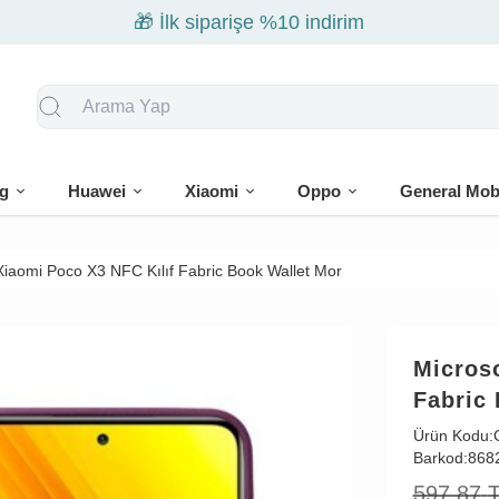
🎁 İlk siparişe %10 indirim
g
Huawei
Xiaomi
Oppo
General Mob
Xiaomi Poco X3 NFC Kılıf Fabric Book Wallet Mor
Micros
Fabric
Ürün Kodu:
Barkod:
868
597,87