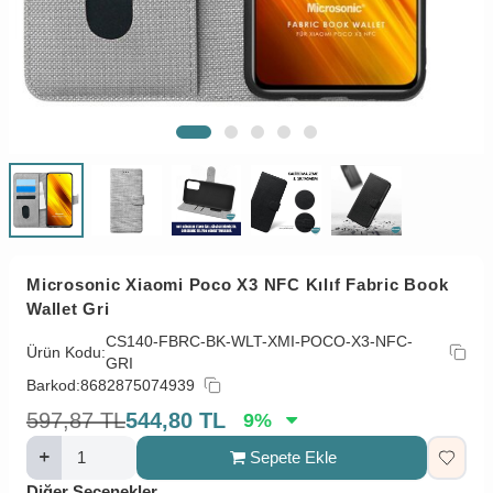
Microsonic Xiaomi Poco X3 NFC Kılıf Fabric Book
Wallet Gri
CS140-FBRC-BK-WLT-XMI-POCO-X3-NFC-
Ürün Kodu:
GRI
Barkod:
8682875074939
597,87
TL
544,80
TL
9
%
Sepete Ekle
Diğer Seçenekler