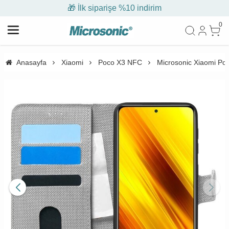
🎁 İlk siparişe %10 indirim
0
Anasayfa
Xiaomi
Poco X3 NFC
Microsonic Xiaomi Poc