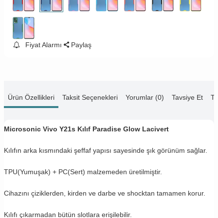
Fiyat Alarmı
Paylaş
Ürün Özellikleri
Taksit Seçenekleri
Yorumlar (0)
Tavsiye Et
Te
Microsonic Vivo Y21s Kılıf Paradise Glow Lacivert
Kılıfın arka kısmındaki şeffaf yapısı sayesinde şık görünüm sağlar.
TPU(Yumuşak) + PC(Sert) malzemeden üretilmiştir.
Cihazını çiziklerden, kirden ve darbe ve shocktan tamamen korur.
Kılıfı çıkarmadan bütün slotlara erişilebilir.