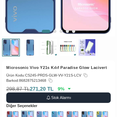
Microsonic Vivo Y21s Kılıf Paradise Glow Lacivert
Ürün Kodu:
CS245-PRDS-GLW-VV-Y21S-LCV
Barkod:
8682875213468
298,87
TL
271,20
TL
9
%
Stok Alarmı
Diğer Seçenekler