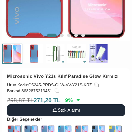
Microsonic Vivo Y21s Kılıf Paradise Glow Kırmızı
Ürün Kodu:
CS245-PRDS-GLW-VV-Y21S-KRZ
Barkod:
8682875213451
298,87
TL
271,20
TL
9
%
Stok Alarmı
Diğer Seçenekler