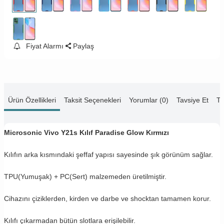
Fiyat Alarmı
Paylaş
Ürün Özellikleri
Taksit Seçenekleri
Yorumlar (0)
Tavsiye Et
Te
Microsonic Vivo Y21s Kılıf Paradise Glow Kırmızı
Kılıfın arka kısmındaki şeffaf yapısı sayesinde şık görünüm sağlar.
TPU(Yumuşak) + PC(Sert) malzemeden üretilmiştir.
Cihazını çiziklerden, kirden ve darbe ve shocktan tamamen korur.
Kılıfı çıkarmadan bütün slotlara erişilebilir.