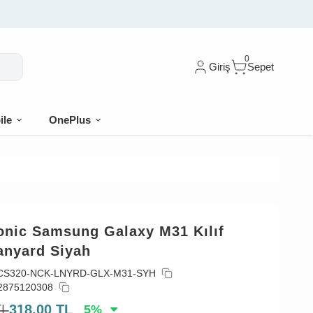
0
Giriş
Sepet
ile
OnePlus
onic Samsung Galaxy M31 Kılıf
anyard Siyah
CS320-NCK-LNYRD-GLX-M31-SYH
2875120308
TL
318,00
TL
5
%