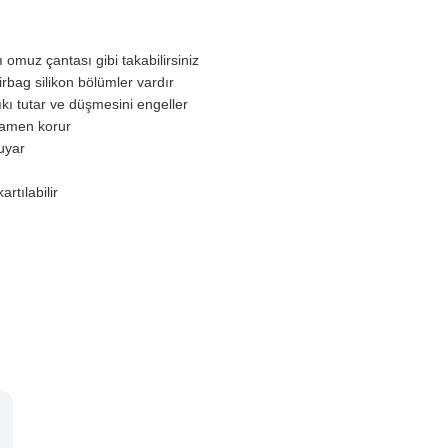
ı omuz çantası gibi takabilirsiniz
airbag silikon bölümler vardır
ıkı tutar ve düşmesini engeller
mamen korur
uyar
rtılabilir