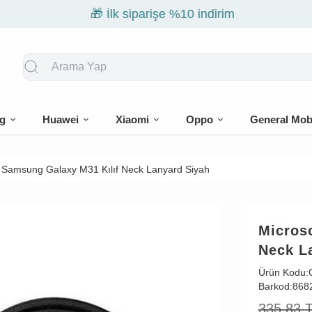
🎁 İlk siparişe %10 indirim
g
Huawei
Xiaomi
Oppo
General Mob
 Samsung Galaxy M31 Kılıf Neck Lanyard Siyah
Micros
Neck L
Ürün Kodu:
Barkod:
868
335,83