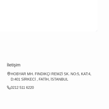
İletişim
HOBYAR MH. FINDIKÇI REMZİ SK. NO:5, KAT:4,
D:401 SİRKECİ , FATİH, İSTANBUL
0212 511 6220