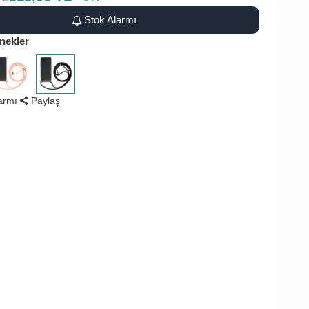
Stok Alarmı
nekler
larmı
Paylaş