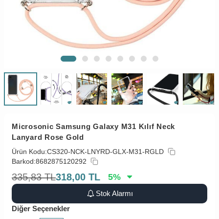
Microsonic Samsung Galaxy M31 Kılıf Neck
Lanyard Rose Gold
Ürün Kodu:
CS320-NCK-LNYRD-GLX-M31-RGLD
Barkod:
8682875120292
335,83
TL
318,00
TL
5
%
Stok Alarmı
Diğer Seçenekler