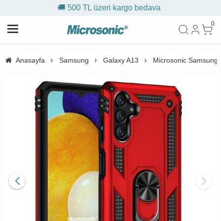
🎁 İlk siparişe %10 indirim
0
Anasayfa
Samsung
Galaxy A13
Microsonic Samsung Ga