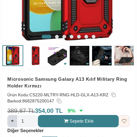
Microsonic Samsung Galaxy A13 Kılıf Military Ring
Holder Kırmızı
Ürün Kodu:
CS220-MLTRY-RNG-HLD-GLX-A13-KRZ
Barkod:
8682875200147
389,87
TL
354,00
TL
9
%
Sepete Ekle
Diğer Seçenekler