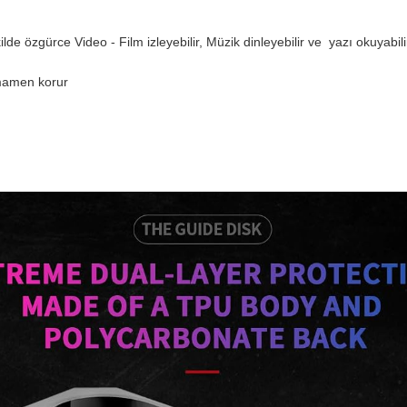
ilde özgürce Video - Film izleyebilir, Müzik dinleyebilir ve yazı okuyabili
amamen korur