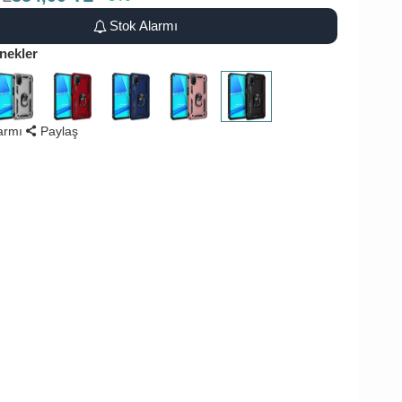
Stok Alarmı
nekler
larmı
Paylaş