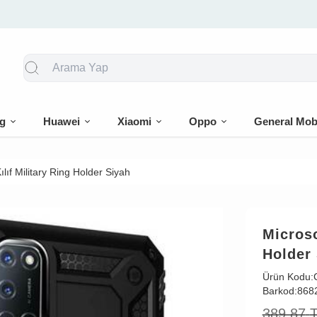
🎁 İlk siparişe %10 indirim
g
Huawei
Xiaomi
Oppo
General Mob
ıf Military Ring Holder Siyah
Microso
Holder
Ürün Kodu:
Barkod:
868
389,87