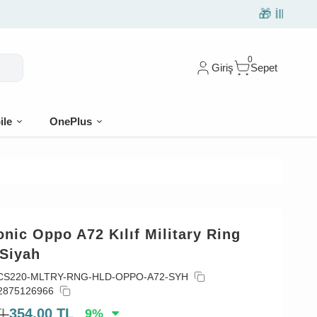
0
Giriş
Sepet
ile
OnePlus
nic Oppo A72 Kılıf Military Ring
 Siyah
CS220-MLTRY-RNG-HLD-OPPO-A72-SYH
2875126966
TL
354,00
TL
9
%