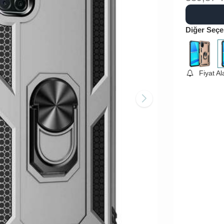
Diğer Seçe
Fiyat A