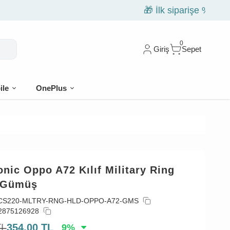
0
Giriş
Sepet
ile
OnePlus
nic Oppo A72 Kılıf Military Ring
 Gümüş
CS220-MLTRY-RNG-HLD-OPPO-A72-GMS
2875126928
TL
354,00
TL
9
%