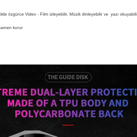
ilde özgürce Video - Film izleyebilir, Müzik dinleyebilir ve yazı okuyabili
amamen korur