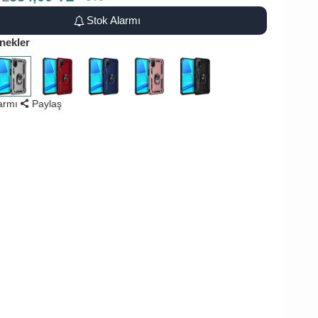
Stok Alarmı
nekler
larmı
Paylaş