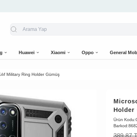
🎁 İlk siparişe %10 indirim
g
Huawei
Xiaomi
Oppo
General Mob
lıf Military Ring Holder Gümüş
Microso
Holder
Ürün Kodu:
Barkod:
868
389,87