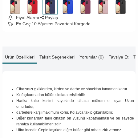
Fiyat Alarmı
Paylaş
En Geç 10 Ağustos Pazartesi Kargoda
Ürün Özellikleri
Taksit Seçenekleri
Yorumlar (0)
Tavsiye Et
Te
Cihazınızı çiziklerden, kirden ve darbe ve shocktan tamamen korur
Kılıfı çıkarmadan bütün slotlara erişilebilir.
Harika kalıp kesimi sayesinde cihaza mükemmel uyar Uzun
ömürlüdür,
darbelere karşı maximum korur. Kolayca takıp çıkartılabilir.
Diğer kılıflardan farkı cihazın ön yüzünü kapatmaması ve bu sayede
rahatça kullanabilmenizdir.
Ultra incedir. Cepte taşırken diğer kılıflar gibi rahatsızlık vermez.