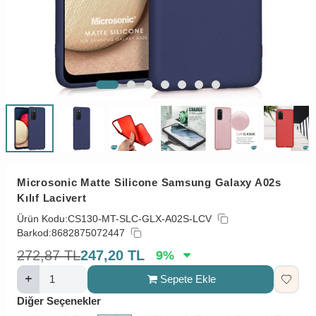
Microsonic Matte Silicone Samsung Galaxy A02s
Kılıf Lacivert
Ürün Kodu:
CS130-MT-SLC-GLX-A02S-LCV
Barkod:
8682875072447
272,87
TL
247,20
TL
9
%
Sepete Ekle
Diğer Seçenekler