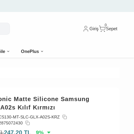
dirim
0
Giriş
Sepet
ile
OnePlus
onic Matte Silicone Samsung
A02s Kılıf Kırmızı
CS130-MT-SLC-GLX-A02S-KRZ
2875072430
TL
247,20
TL
9
%