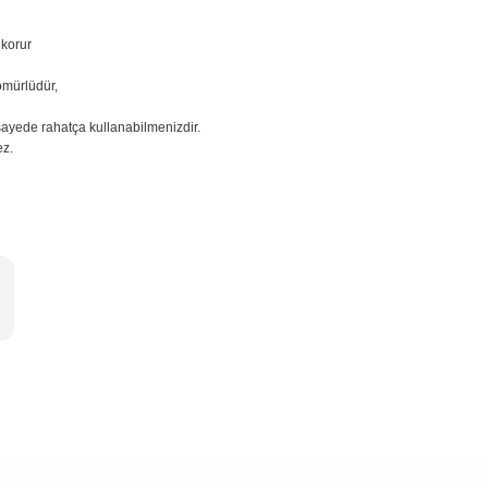
 korur
ömürlüdür,
sayede rahatça kullanabilmenizdir.
ez.