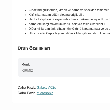
Cihazınızı çiziklerden, kirden ve darbe ve shocktan tamamen
Kılıfı çıkarmadan bütün slotlara erişilebilir.
Harika kalıp kesimi sayesinde cihaza mükemmel uyar Uzun 
darbelere karşı maximum korur. Kolayca takıp çıkartılabilir.
Diğer kılıflardan farkı cihazın ön yüzünü kapatmaması ve bu 
Ultra incedir. Cepte taşırken diğer kılıflar gibi rahatsızlık verm
Ürün Özellikleri
Renk
KIRMIZI
Daha Fazla
Galaxy A02s
Daha Fazla
Microsonic