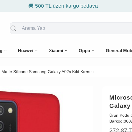
🎁 İlk siparişe %10 in
g
Huawei
Xiaomi
Oppo
General Mob
 Matte Silicone Samsung Galaxy A02s Kılıf Kırmızı
Micros
Galaxy 
Ürün Kodu:
Barkod:
868
272,87