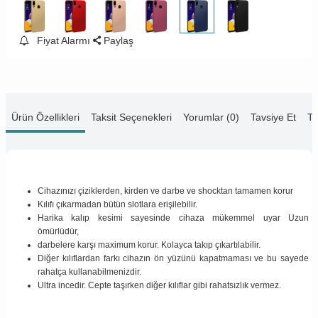
Fiyat Alarmı
Paylaş
Ürün Özellikleri
Taksit Seçenekleri
Yorumlar (0)
Tavsiye Et
Te
Cihazınızı çiziklerden, kirden ve darbe ve shocktan tamamen korur
Kılıfı çıkarmadan bütün slotlara erişilebilir.
Harika kalıp kesimi sayesinde cihaza mükemmel uyar Uzun
ömürlüdür,
darbelere karşı maximum korur. Kolayca takıp çıkartılabilir.
Diğer kılıflardan farkı cihazın ön yüzünü kapatmaması ve bu sayede
rahatça kullanabilmenizdir.
Ultra incedir. Cepte taşırken diğer kılıflar gibi rahatsızlık vermez.