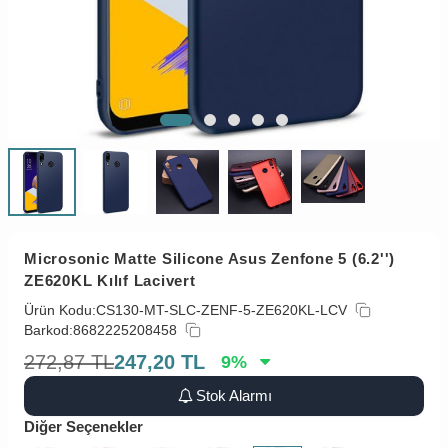
Microsonic Matte Silicone Asus Zenfone 5 (6.2'')
ZE620KL Kılıf Lacivert
Ürün Kodu:
CS130-MT-SLC-ZENF-5-ZE620KL-LCV
Barkod:
8682225208458
272,87
TL
247,20
TL
9
%
Stok Alarmı
Diğer Seçenekler