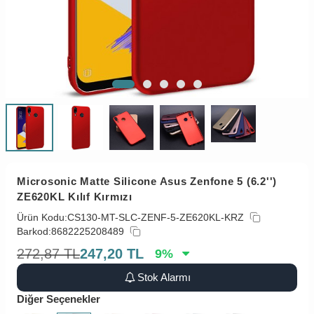
Microsonic Matte Silicone Asus Zenfone 5 (6.2'')
ZE620KL Kılıf Kırmızı
Ürün Kodu:
CS130-MT-SLC-ZENF-5-ZE620KL-KRZ
Barkod:
8682225208489
272,87
TL
247,20
TL
9
%
Stok Alarmı
Diğer Seçenekler