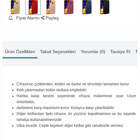
Fiyat Alarmı
Paylaş
Ürün Özellikleri
Taksit Seçenekleri
Yorumlar (0)
Tavsiye Et
Te
Cihazınızı çiziklerden, kirden ve darbe ve shocktan tamamen korur
Kılıfı çıkarmadan bütün slotlara erişilebilir.
Harika kalıp kesimi sayesinde cihaza mükemmel uyar Uzun
ömürlüdür,
darbelere karşı maximum korur. Kolayca takıp çıkartılabilir.
Diğer kılıflardan farkı cihazın ön yüzünü kapatmaması ve bu sayede
rahatça kullanabilmenizdir.
Ultra incedir. Cepte taşırken diğer kılıflar gibi rahatsızlık vermez.