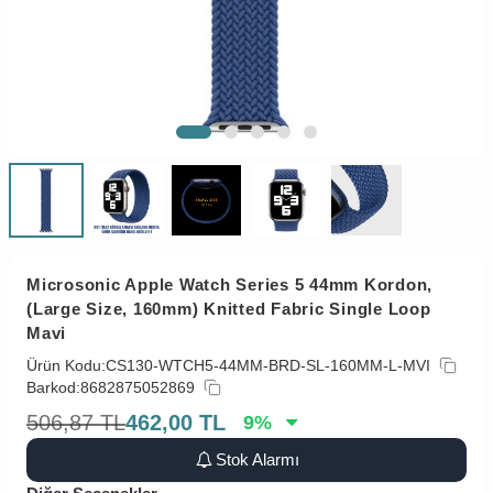
Microsonic Apple Watch Series 5 44mm Kordon,
(Large Size, 160mm) Knitted Fabric Single Loop
Mavi
Ürün Kodu:
CS130-WTCH5-44MM-BRD-SL-160MM-L-MVI
Barkod:
8682875052869
506,87
TL
462,00
TL
9
%
Stok Alarmı