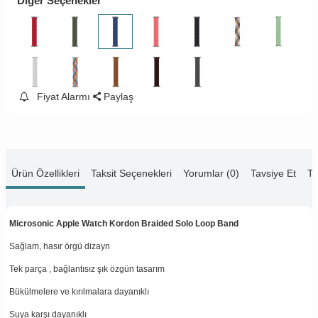
Diğer Seçenekler
Fiyat Alarmı
Paylaş
Ürün Özellikleri
Taksit Seçenekleri
Yorumlar (0)
Tavsiye Et
Te
Microsonic Apple Watch Kordon Braided Solo Loop Band
Sağlam, hasır örgü dizayn
Tek parça , bağlantısız şık özgün tasarım
Bükülmelere ve kırılmalara dayanıklı
Suya karşı dayanıklı