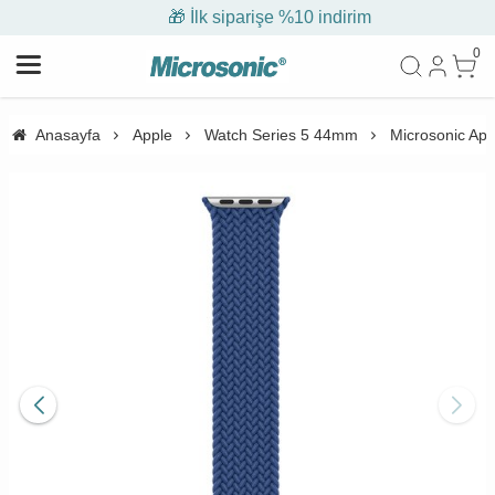
🎁 İlk siparişe %10 indirim
0
Anasayfa
Apple
Watch Series 5 44mm
Microsonic App