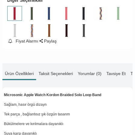
Diğer Seçenekler
Fiyat Alarmı
Paylaş
Ürün Özellikleri
Taksit Seçenekleri
Yorumlar (0)
Tavsiye Et
Te
Microsonic Apple Watch Kordon Braided Solo Loop Band
Sağlam, hasır örgü dizayn
Tek parça , bağlantısız şık özgün tasarım
Bükülmelere ve kırılmalara dayanıklı
Suya karşı dayanıklı