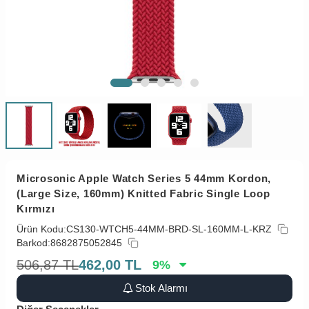
Microsonic Apple Watch Series 5 44mm Kordon,
(Large Size, 160mm) Knitted Fabric Single Loop
Kırmızı
Ürün Kodu:
CS130-WTCH5-44MM-BRD-SL-160MM-L-KRZ
Barkod:
8682875052845
506,87
TL
462,00
TL
9
%
Stok Alarmı