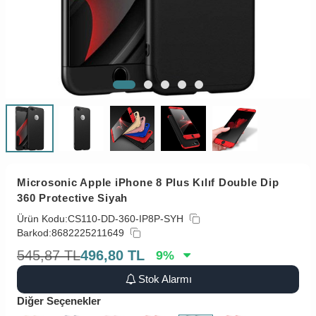
Microsonic Apple iPhone 8 Plus Kılıf Double Dip
360 Protective Siyah
Ürün Kodu:
CS110-DD-360-IP8P-SYH
Barkod:
8682225211649
545,87
TL
496,80
TL
9
%
Stok Alarmı
Diğer Seçenekler