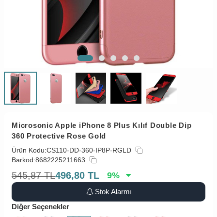
Microsonic Apple iPhone 8 Plus Kılıf Double Dip
360 Protective Rose Gold
Ürün Kodu:
CS110-DD-360-IP8P-RGLD
Barkod:
8682225211663
545,87
TL
496,80
TL
9
%
Stok Alarmı
Diğer Seçenekler