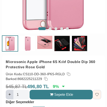
Microsonic Apple iPhone 6S Kılıf Double Dip 360
Protective Rose Gold
Ürün Kodu:
CS110-DD-360-IP6S-RGLD
Barkod:
8682225211229
545,87
TL
496,80
TL
9
%
Sepete Ekle
Diğer Seçenekler