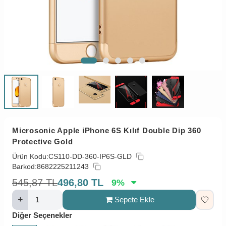
Microsonic Apple iPhone 6S Kılıf Double Dip 360
Protective Gold
Ürün Kodu:
CS110-DD-360-IP6S-GLD
Barkod:
8682225211243
545,87
TL
496,80
TL
9
%
Sepete Ekle
Diğer Seçenekler