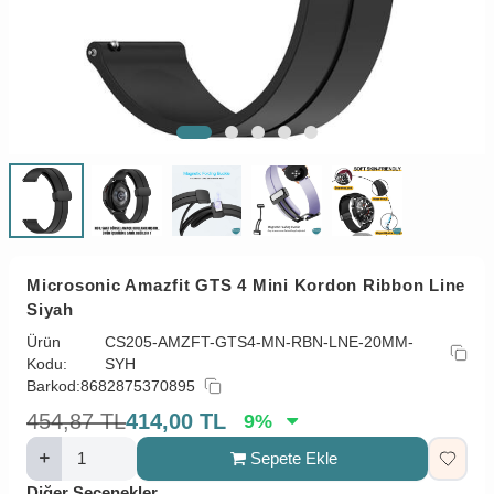
Microsonic Amazfit GTS 4 Mini Kordon Ribbon Line
Siyah
Ürün
CS205-AMZFT-GTS4-MN-RBN-LNE-20MM-
Kodu:
SYH
Barkod:
8682875370895
454,87
TL
414,00
TL
9
%
Sepete Ekle
Diğer Seçenekler